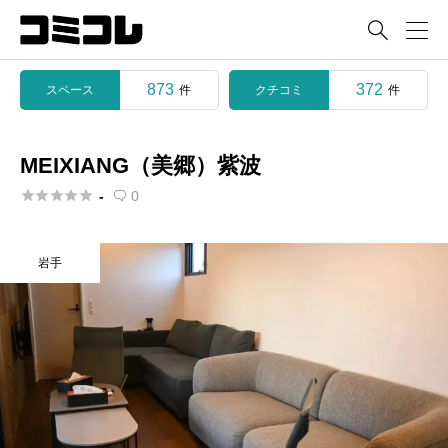

873
372
スペース
クチコミ
件
件
MEIXIANG（美郷）紫波





-
0

岩手