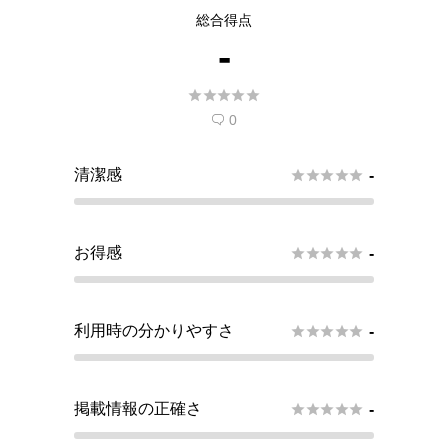
総合得点
-





0

清潔感





-
お得感





-
利用時の分かりやすさ





-
掲載情報の正確さ





-