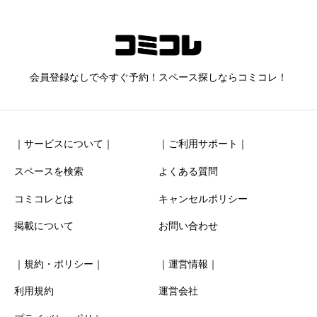
MEIXIANG（美郷）紫波
ニックネーム
任意
会員登録なしで今すぐ予約！スペース探しならコミコレ！
｜サービスについて｜
｜ご利用サポート｜
スペースを検索
よくある質問
コミコレとは
キャンセルポリシー
清潔感
必須
掲載について
お問い合わせ





星の数をお選びください
｜規約・ポリシー｜
｜運営情報｜
お得感
必須
利用規約
運営会社