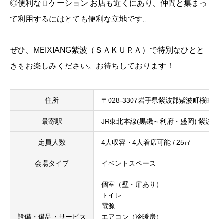
◎便利なロケーション お店も近くにあり、仲間と集まっ
て利用するにはとても便利な立地です。
ぜひ、MEIXIANG紫波（ＳＡＫＵＲＡ）で特別なひとと
きをお楽しみください。お待ちしております！
住所
〒028-3307岩手県紫波郡紫波町桜町
最寄駅
JR東北本線(黒磯～利府・盛岡) 紫波中
定員人数
4人収容・4人着席可能 / 25㎡
会場タイプ
イベントスペース
個室（壁・扉あり）
トイレ
電源
設備・備品・サービス
エアコン（冷暖房）