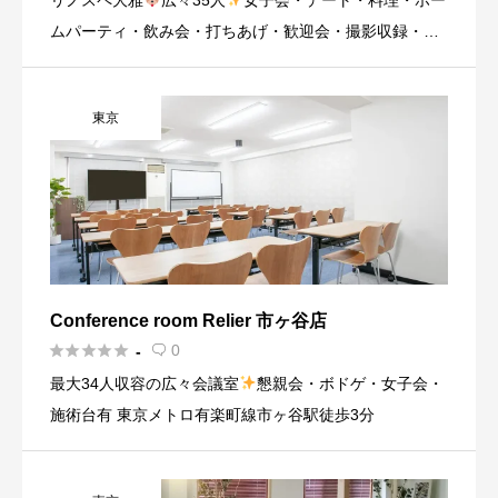
リノスペ大雅
広々35人
女子会・デート・料理・ホー
ムパーティ・飲み会・打ちあげ・歓迎会・撮影収録・ビ
ジネス
東京
Conference room Relier 市ヶ谷店





0
-

最大34人収容の広々会議室
懇親会・ボドゲ・女子会・
施術台有 東京メトロ有楽町線市ヶ谷駅徒歩3分