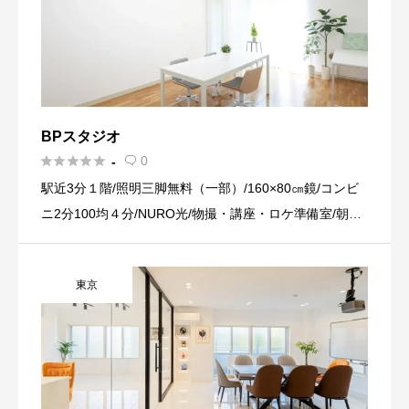
BPスタジオ





0
-

駅近3分１階/照明三脚無料（一部）/160×80㎝鏡/コンビ
ニ2分100均４分/NURO光/物撮・講座・ロケ準備室/朝6
時～ＯＫ
東京