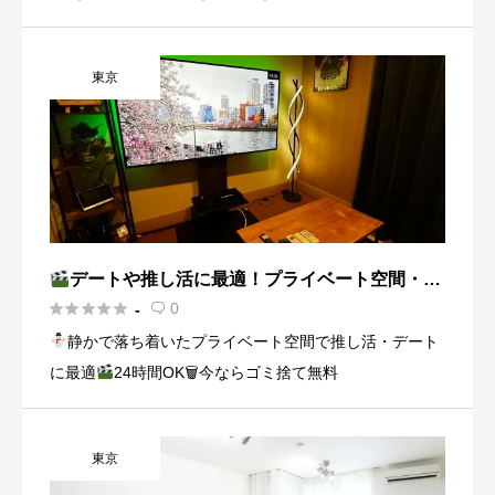
東京
デートや推し活に最適！プライベート空間・日
本橋の綺麗な部屋





0
-

静かで落ち着いたプライベート空間で推し活・デート
に最適
24時間OK🗑今ならゴミ捨て無料
東京