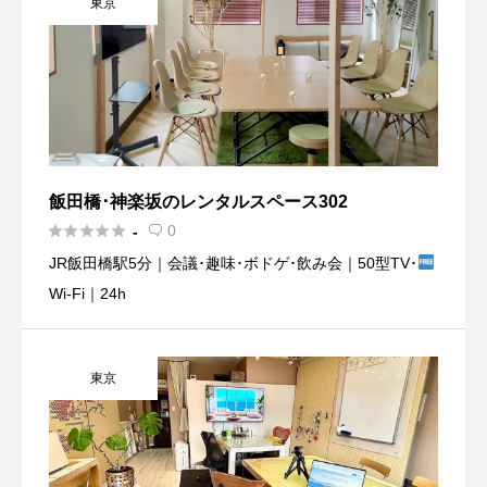
東京
飯田橋･神楽坂のレンタルスペース302





0
-

JR飯田橋駅5分｜会議･趣味･ボドゲ･飲み会｜50型TV･
Wi-Fi｜24h
東京