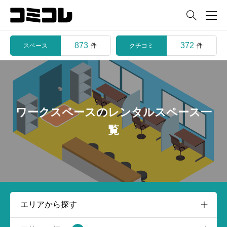

873
372
スペース
クチコミ
件
件
ワークスペースのレンタルスペース一
覧