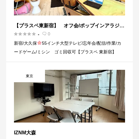
【プラスペ東新宿】 オフ会/ポップインアラジ
ン/カードゲーム/ミシン3台 大きい机/ゴミ処理可





0
-

能
新宿/大久保
55インチ大型テレビ/忘年会/配信/作業/カ
ードゲーム/ミシン ゴミ回収可【プラスペ 東新宿】
東京
IZNM大森