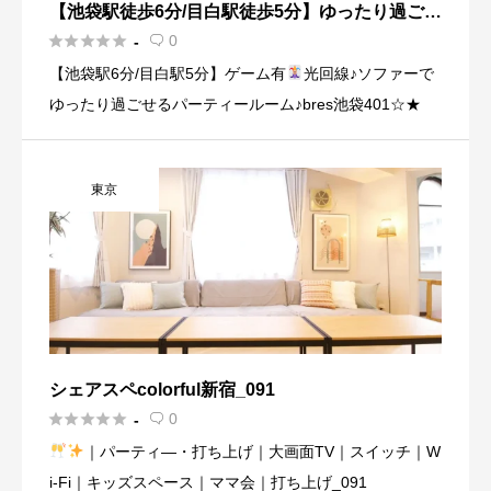
【池袋駅徒歩6分/目白駅徒歩5分】ゆったり過ごせ
るパーティールーム♪bres池袋☆★Wi-Fi無料♪





0
-

【池袋駅6分/目白駅5分】ゲーム有
光回線♪ソファーで
ゆったり過ごせるパーティールーム♪bres池袋401☆★
東京
シェアスペcolorful新宿_091





0
-

｜パーティ―・打ち上げ｜大画面TV｜スイッチ｜W
i-Fi｜キッズスペース｜ママ会｜打ち上げ_091