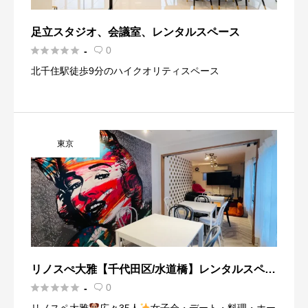
足立スタジオ、会議室、レンタルスペース





0
-

北千住駅徒歩9分のハイクオリティスペース
東京
リノスぺ大雅【千代田区/水道橋】レンタルスペー
ス





0
-
