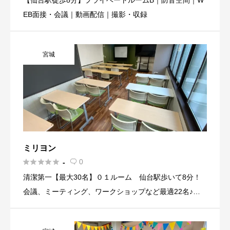
【仙台駅徒歩8分】プライベートルームB｜防音空間｜W
EB面接・会議｜動画配信｜撮影・収録
宮城
ミリヨン





0
-

清潔第一【最大30名】０１ルーム 仙台駅歩いて8分！
会議、ミーティング、ワークショップなど最適22名♪勉
強女子会