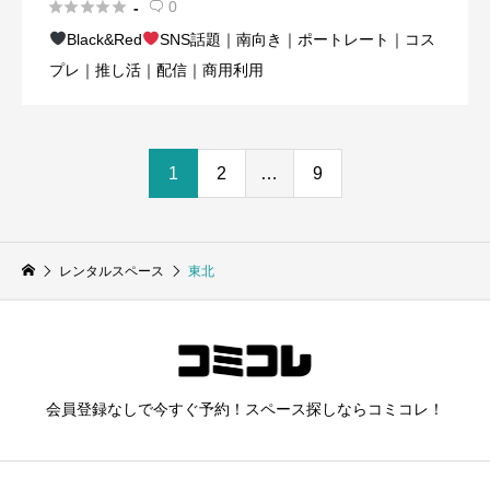





0
-

Black&Red‎
SNS話題｜南向き｜ポートレート｜コス
プレ｜推し活｜配信｜商用利用
1
2
…
9
レンタルスペース
東北
会員登録なしで今すぐ予約！スペース探しならコミコレ！