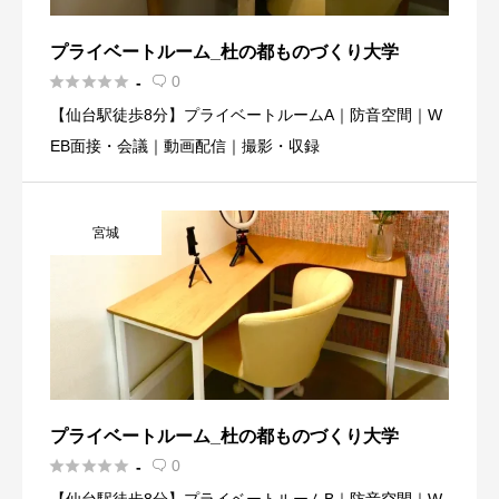
プライベートルーム_杜の都ものづくり大学





0
-

【仙台駅徒歩8分】プライベートルームA｜防音空間｜W
EB面接・会議｜動画配信｜撮影・収録
宮城
プライベートルーム_杜の都ものづくり大学





0
-
