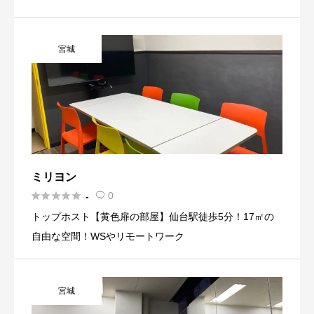
さい。
宮城
ミリヨン





0
-

トップホスト【黄色扉の部屋】仙台駅徒歩5分！17㎡の
自由な空間！WSやリモートワーク
宮城