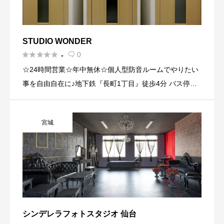
STUDIO WONDER





0
-

☆24時間営業☆年中無休☆個人型防音ルームでやりたい
事を自由自在に♪地下鉄『長町1丁目』徒歩4分 バス停
『広瀬橋』徒歩1分
宮城
シンデレラフォトスタジオ 仙台