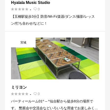
Hyalala Music Studio





0
-

【五橋駅徒歩3分】防音/Wi-Fi/楽器/ダンス/撮影/レッス
ン/打ち合わせ/などに！
宮城
ミリヨン





0
-

パーティールーム01^ – ^仙台駅から徒歩8分の場所で
す。 懇親会や交流会などいろいろな用途でお楽しみくだ