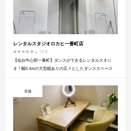
レンタルスタジオロカヒ一番町店





0
-

【仙台中心部一番町】ダンスができるレンタルスタジ
オ！幅5.4mの大型鏡ありの広々としたダンススペース
宮城