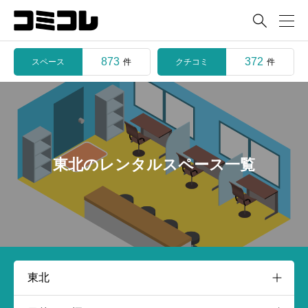

873
372
スペース
クチコミ
件
件
東北のレンタルスペース一覧