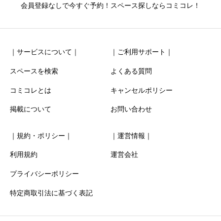
ニックネーム
任意
会員登録なしで今すぐ予約！スペース探しならコミコレ！
｜サービスについて｜
｜ご利用サポート｜
スペースを検索
よくある質問
コミコレとは
キャンセルポリシー
清潔感
必須
掲載について
お問い合わせ





星の数をお選びください
｜規約・ポリシー｜
｜運営情報｜
お得感
必須
利用規約
運営会社
プライバシーポリシー





星の数をお選びください
特定商取引法に基づく表記
利用時の分かりやすさ
必須