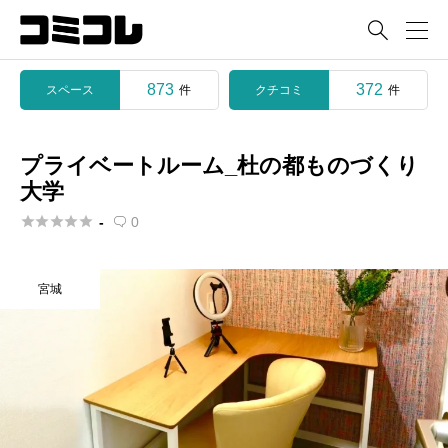

873
372
スペース
クチコミ
件
件
プライベートルーム_杜の都ものづくり
大学





-
0

宮城