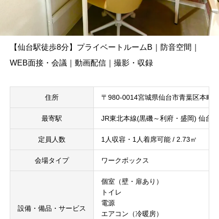
【仙台駅徒歩8分】プライベートルームB｜防音空間｜
WEB面接・会議｜動画配信｜撮影・収録
住所
〒980-0014宮城県仙台市青葉区本町
最寄駅
JR東北本線(黒磯～利府・盛岡) 仙台駅
定員人数
1人収容・1人着席可能 / 2.73㎡
会場タイプ
ワークボックス
個室（壁・扉あり）
トイレ
電源
設備・備品・サービス
エアコン（冷暖房）