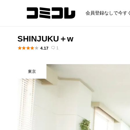
会員登録なしで今す
SHINJUKU＋w





1
4.17

東京