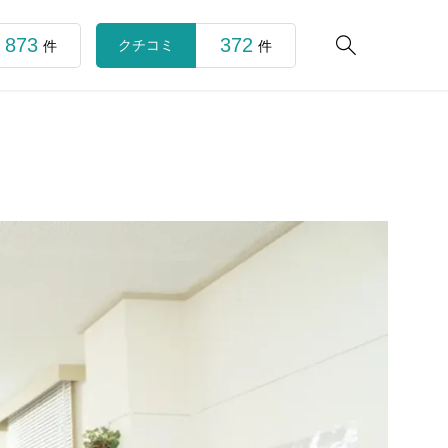
873
372

クチコミ
件
件