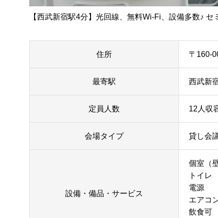
【西武新宿駅4分】光回線、無料Wi-Fi、設備多数♪
住所
〒160-
最寄駅
西武新宿
定員人数
12人収容
会場タイプ
貸し会
個室（
トイレ
電源
設備・備品・サービス
エアコ
飲食可