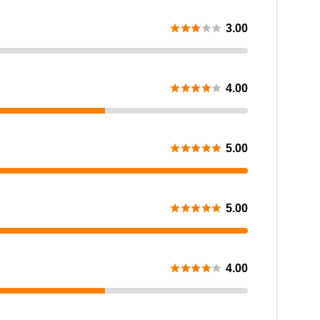





3.00





4.00





5.00





5.00





4.00