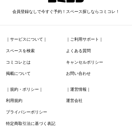
ニックネーム
任意
会員登録なしで今すぐ予約！スペース探しならコミコレ！
｜サービスについて｜
｜ご利用サポート｜
スペースを検索
よくある質問
コミコレとは
キャンセルポリシー
清潔感
必須
掲載について
お問い合わせ





星の数をお選びください
｜規約・ポリシー｜
｜運営情報｜
お得感
必須
利用規約
運営会社
プライバシーポリシー





星の数をお選びください
特定商取引法に基づく表記