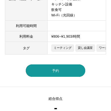
キッチン設備
飲食可
Wi-Fi（光回線）
利用可能時間
利用料金
¥806~¥1,903/時間
タグ
ミーティング
貸し会議室
ワークス
予約
総合得点
-