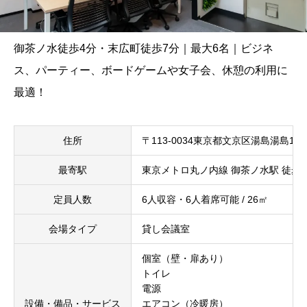
御茶ノ水徒歩4分・末広町徒歩7分｜最大6名｜ビジネ
ス、パーティー、ボードゲームや女子会、休憩の利用に
最適！
住所
〒113-0034東京都文京区湯島湯島1
最寄駅
東京メトロ丸ノ内線 御茶ノ水駅 徒歩
定員人数
6人収容・6人着席可能 / 26㎡
会場タイプ
貸し会議室
個室（壁・扉あり）
トイレ
電源
設備・備品・サービス
エアコン（冷暖房）