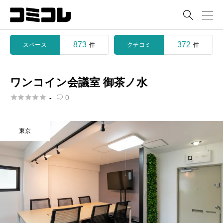

873
372
スペース
クチコミ
件
件
ワンコイン会議室 御茶ノ水





-
0

東京