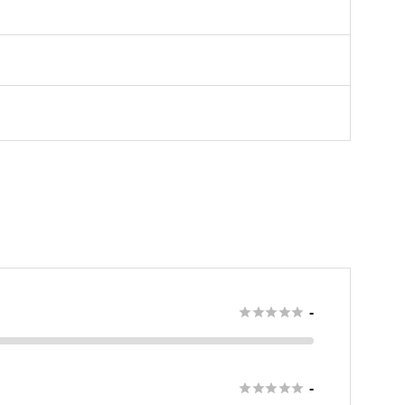





-





-