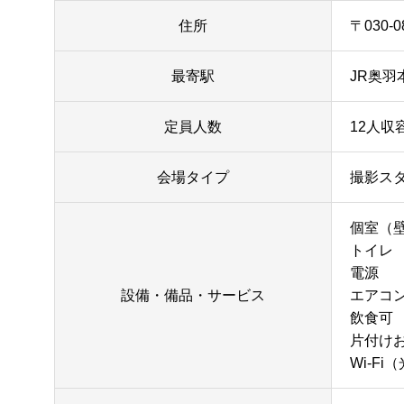
住所
〒030
最寄駅
JR奥羽
定員人数
12人収容
会場タイプ
撮影ス
個室（
トイレ
電源
設備・備品・サービス
エアコ
飲食可
片付け
Wi-Fi