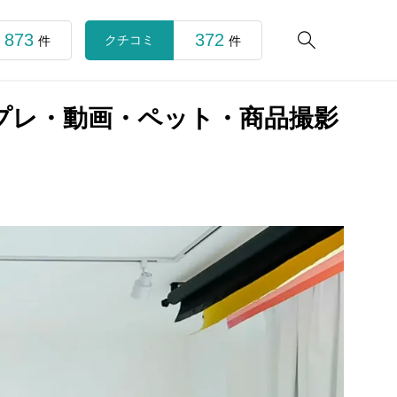
873
372

クチコミ
件
件
コスプレ・動画・ペット・商品撮影