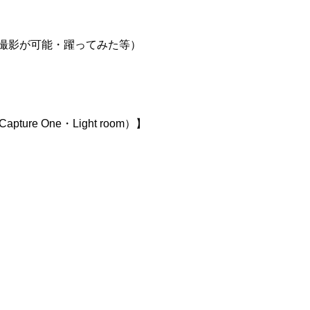
の撮影が可能・躍ってみた等）
e One・Light room）】