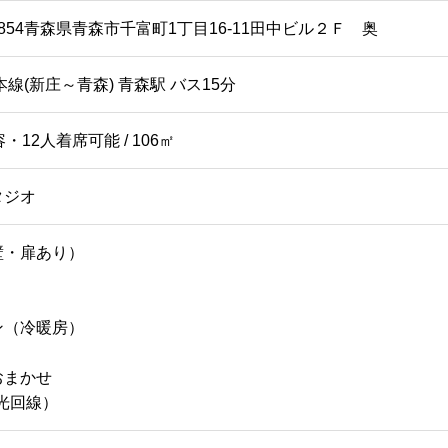
-0854青森県青森市千富町1丁目16-11田中ビル２Ｆ 奥
本線(新庄～青森) 青森駅 バス15分
・12人着席可能 / 106㎡
タジオ
壁・扉あり）
ン（冷暖房）
おまかせ
（光回線）