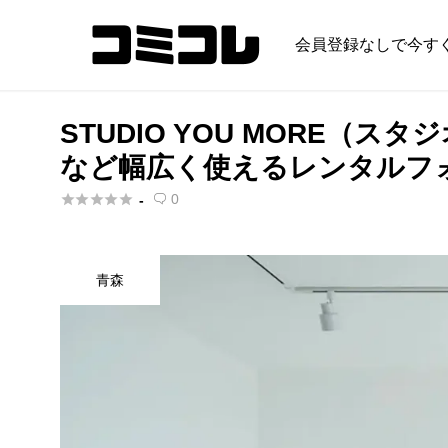
会員登録なしで今す
STUDIO YOU MORE
など幅広く使えるレンタルフ





0
-

青森