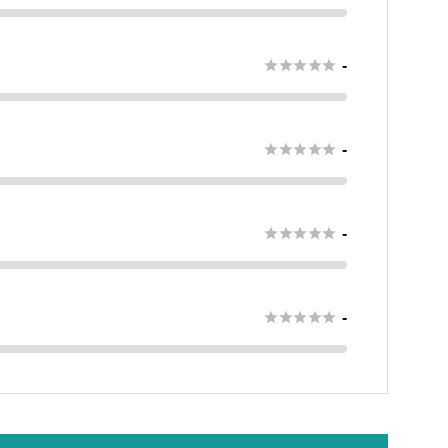





-





-





-





-