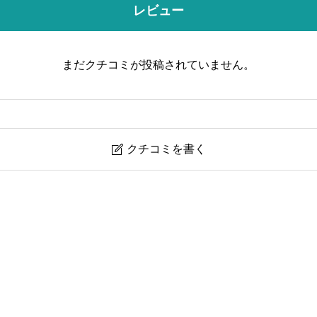
レビュー
まだクチコミが投稿されていません。
クチコミを書く

ユーモア）セルフフォト・コスプレ・動画・ペット・商品撮