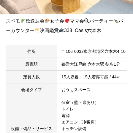
スペモ
歓送迎会
女子会
ママ会
パーティー
バ
ーカウンター
映画鑑賞
338_Oasis六本木
住所
〒106-0032東京都港区六本木4-10-4
最寄駅
都営大江戸線 六本木駅 徒歩1分
定員人数
15人収容・15人着席可能 / 44㎡
会場タイプ
おうちスペース
個室（壁・扉あり）
トイレ
電源
エアコン（冷暖房）
設備・備品・サービス
キッチン設備