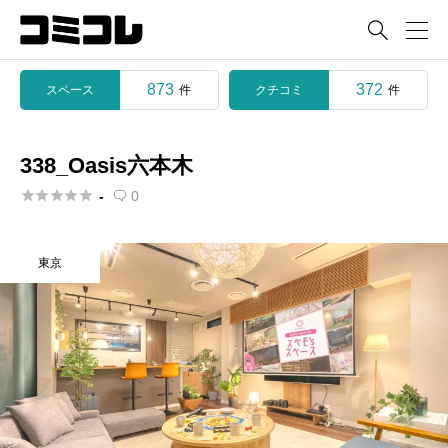

873
372
スペース
クチコミ
件
件
338_Oasis六本木





-
0

東京