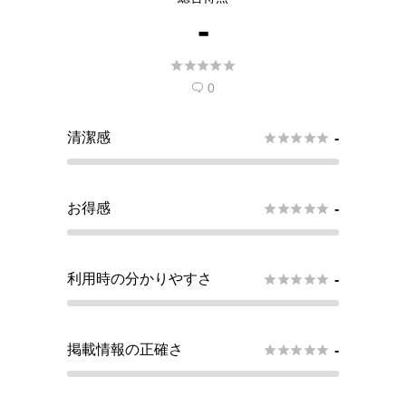
-





0

清潔感





-
お得感





-
利用時の分かりやすさ





-
掲載情報の正確さ





-