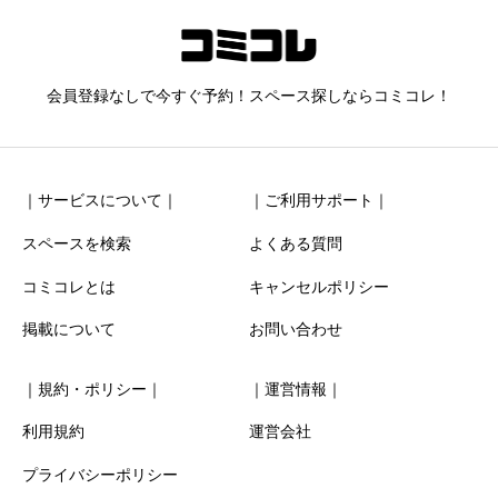
338_Oasis六本木
ニックネーム
任意
会員登録なしで今すぐ予約！スペース探しならコミコレ！
｜サービスについて｜
｜ご利用サポート｜
スペースを検索
よくある質問
コミコレとは
キャンセルポリシー
清潔感
必須
掲載について
お問い合わせ





星の数をお選びください
｜規約・ポリシー｜
｜運営情報｜
お得感
必須
利用規約
運営会社
プライバシーポリシー





星の数をお選びください