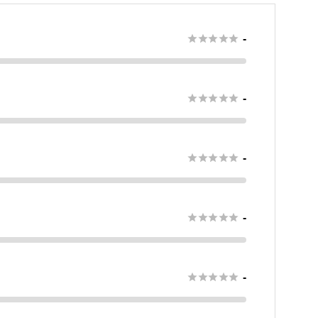





-





-





-





-





-