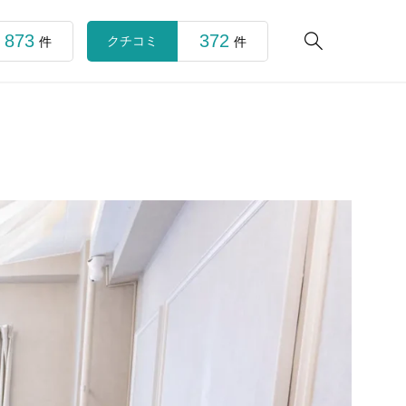
873
372

クチコミ
件
件