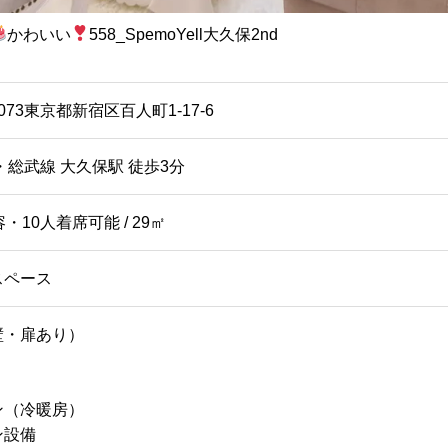
かわいい
558_SpemoYell大久保2nd
0073東京都新宿区百人町1-17-6
・総武線 大久保駅 徒歩3分
・10人着席可能 / 29㎡
スペース
壁・扉あり）
ン（冷暖房）
ン設備