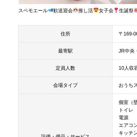
スペモエール
歓送迎会
推し活
女子会
生誕祭
住所
〒169-
最寄駅
JR中央
定員人数
10人収容
会場タイプ
おうち
個室（
トイレ
電源
エアコ
キッチ
設備・備品・サービス