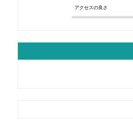
アクセスの良さ
558_SpemoYell大久保2nd