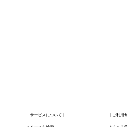
ニックネーム
任意
清潔感





星の数をお選びください
お得感
｜サービスについて｜
｜ご利用