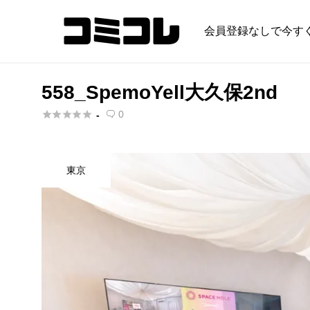
会員登録なしで今す
558_SpemoYell大久保2nd





0
-

東京