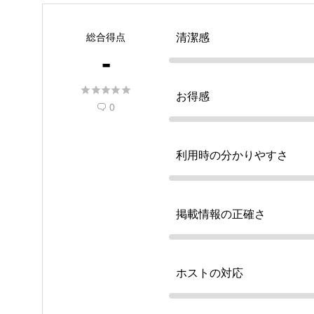
総合得点
清潔感
-





お得感
0

利用時の分かりやすさ
掲載情報の正確さ
ホストの対応