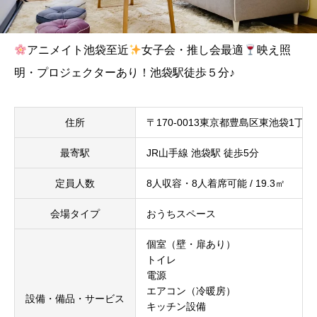
アニメイト池袋至近
女子会・推し会最適
映え照
明・プロジェクターあり！池袋駅徒歩５分♪
住所
〒170-0013東京都豊島区東池袋1丁目3
最寄駅
JR山手線 池袋駅 徒歩5分
定員人数
8人収容・8人着席可能 / 19.3㎡
会場タイプ
おうちスペース
個室（壁・扉あり）
トイレ
電源
エアコン（冷暖房）
設備・備品・サービス
キッチン設備