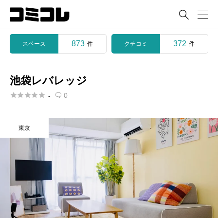

873
372
スペース
クチコミ
件
件
池袋レバレッジ





-
0

東京