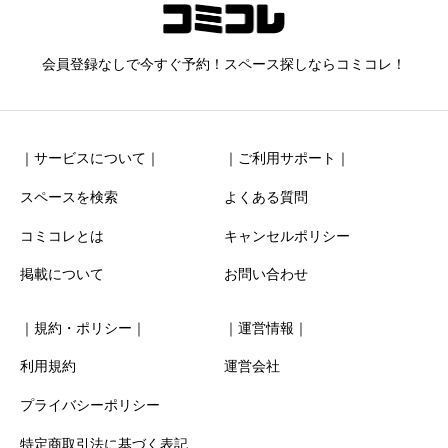
ニックネーム
任意
会員登録なしで今すぐ予約！スペース探しならコミコレ！
｜サービスについて｜
｜ご利用サポート｜
スペースを検索
よくある質問
コミコレとは
キャンセルポリシー
清潔感
必須
掲載について
お問い合わせ





星の数をお選びください
｜規約・ポリシー｜
｜運営情報｜
お得感
必須
利用規約
運営会社
プライバシーポリシー





星の数をお選びください
特定商取引法に基づく表記