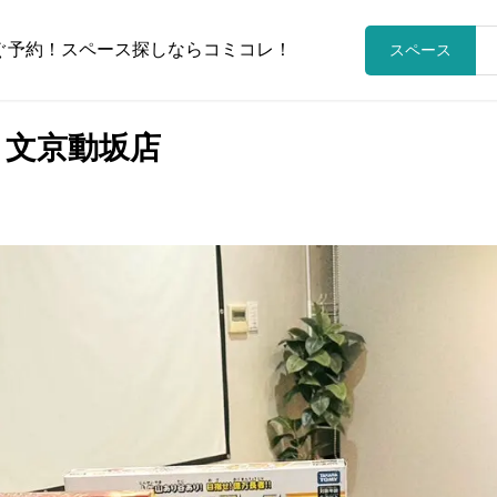
ぐ予約！スペース探しならコミコレ！
スペース
) 文京動坂店