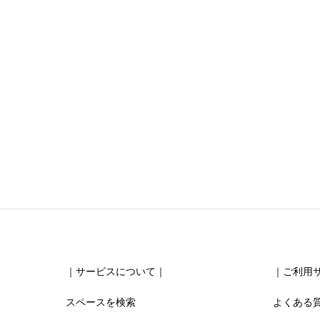
ニックネーム
任意
清潔感





星の数をお選びください
お得感
｜サービスについて｜
｜ご利用
スペースを検索
よくある





星の数をお選びください