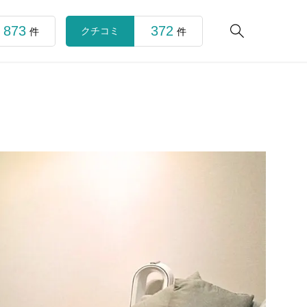
873
372

クチコミ
件
件