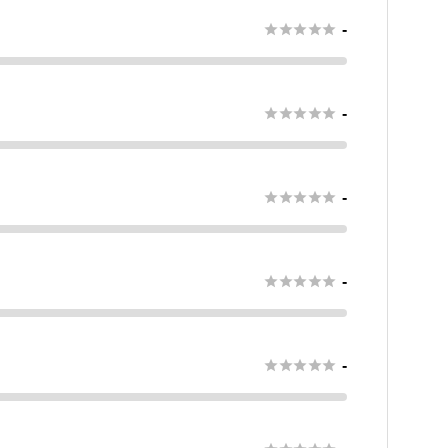





-





-





-





-





-