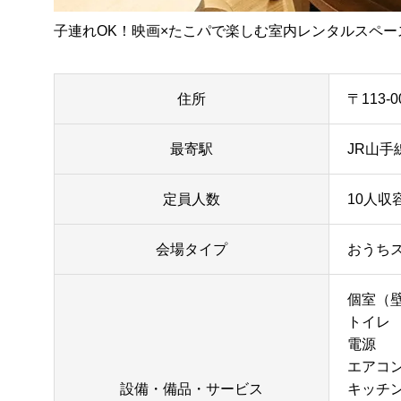
子連れOK！映画×たこパで楽しむ室内レンタルスペー
住所
〒113-
最寄駅
JR山手
定員人数
10人収容
会場タイプ
おうち
個室（
トイレ
電源
エアコ
設備・備品・サービス
キッチ