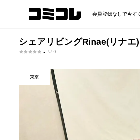
会員登録なしで今す
シェアリビングRinae(リナエ





0
-

東京