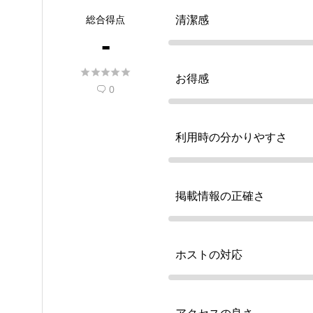
総合得点
清潔感
-





お得感
0

利用時の分かりやすさ
掲載情報の正確さ
ホストの対応