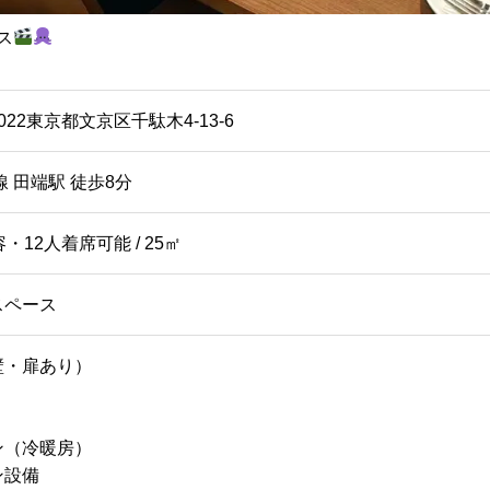
ス
0022東京都文京区千駄木4-13-6
線 田端駅 徒歩8分
・12人着席可能 / 25㎡
スペース
壁・扉あり）
ン（冷暖房）
ン設備