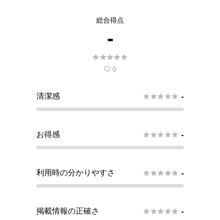
総合得点
-





0

清潔感





-
お得感





-
利用時の分かりやすさ





-
掲載情報の正確さ





-