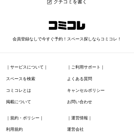
クチコミを書く

#オオクボGoburin205【新大久保】_023
ニックネーム
任意
会員登録なしで今すぐ予約！スペース探しならコミコレ！
｜サービスについて｜
｜ご利用サポート｜
スペースを検索
よくある質問
コミコレとは
キャンセルポリシー
清潔感
必須
掲載について
お問い合わせ





星の数をお選びください
｜規約・ポリシー｜
｜運営情報｜
お得感
必須
利用規約
運営会社