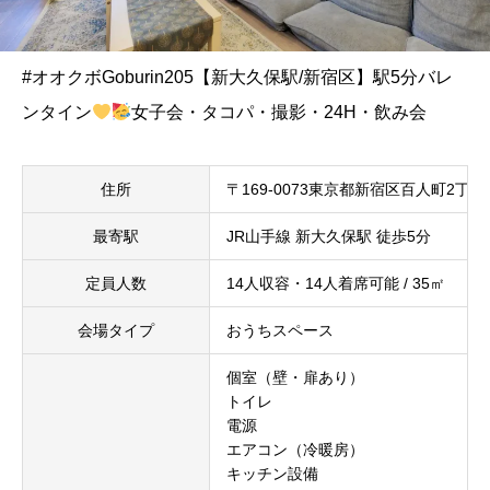
#オオクボGoburin205【新大久保駅/新宿区】駅5分バレ
ンタイン
女子会・タコパ・撮影・24H・飲み会
住所
〒169-0073東京都新宿区百人町2丁目1
最寄駅
JR山手線 新大久保駅 徒歩5分
定員人数
14人収容・14人着席可能 / 35㎡
会場タイプ
おうちスペース
個室（壁・扉あり）
トイレ
電源
エアコン（冷暖房）
キッチン設備