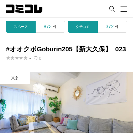

873
372
スペース
クチコミ
件
件
#オオクボGoburin205【新大久保】_023





-
0

東京