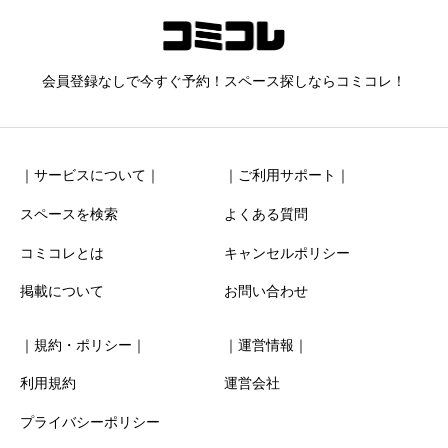
新宿御苑前駅スグ、クロマキー撮影も可能な撮影機材常
備のレンタル多目的スペース！
会員登録なしで今すぐ予約！スペース探しならコミコレ！
ニックネーム
任意
｜サービスについて｜
｜ご利用サポート｜
スペースを検索
よくある質問
コミコレとは
キャンセルポリシー
清潔感
必須
掲載について
お問い合わせ





星の数をお選びください
｜規約・ポリシー｜
｜運営情報｜
利用規約
運営会社
お得感
必須
プライバシーポリシー