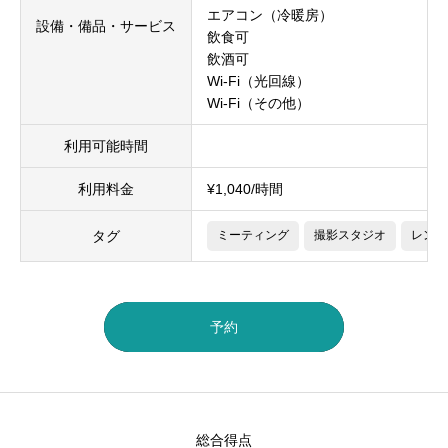
エアコン（冷暖房）
設備・備品・サービス
飲食可
飲酒可
Wi-Fi（光回線）
Wi-Fi（その他）
利用可能時間
利用料金
¥1,040/時間
タグ
ミーティング
撮影スタジオ
レンタ
予約
総合得点