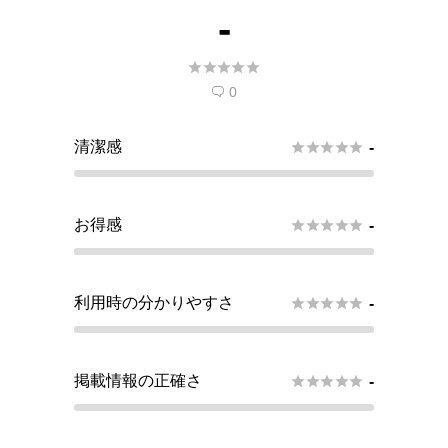
-





0

清潔感





-
お得感





-
利用時の分かりやすさ





-
掲載情報の正確さ





-