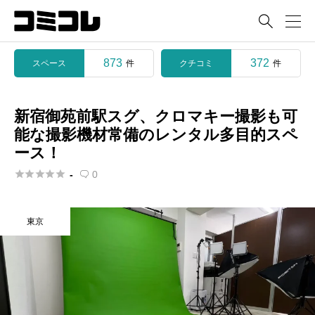

873
372
スペース
クチコミ
件
件
新宿御苑前駅スグ、クロマキー撮影も可
能な撮影機材常備のレンタル多目的スペ
ース！





-
0

東京