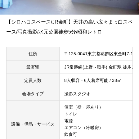
【シロハコスペース/JR金町】天井の高い広々まっ白スペ
ース/写真撮影/水元公園徒歩5分/昭和レトロ
住所
〒125-0041東京都葛飾区東金町7-14-1
最寄駅
JR常磐線(上野～取手) 金町駅 徒歩19
定員人数
8人収容・6人着席可能 / 38㎡
会場タイプ
撮影スタジオ
個室（壁・扉あり）
トイレ
電源
設備・備品・サービス
エアコン（冷暖房）
飲食可