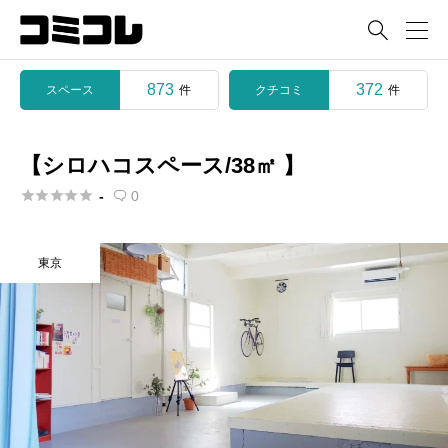

873
372
スペース
クチコミ
件
件
【シロハコスペース/38㎡ 】





-
0

東京