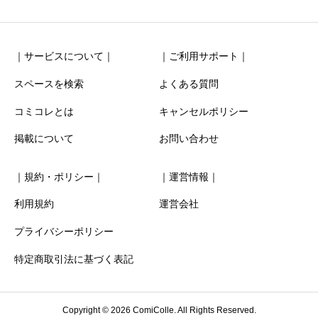
｜サービスについて｜
｜ご利用サポート｜
スペースを検索
よくある質問
コミコレとは
キャンセルポリシー
清潔感
必須
掲載について
お問い合わせ





星の数をお選びください
｜規約・ポリシー｜
｜運営情報｜
お得感
必須
利用規約
運営会社
プライバシーポリシー





星の数をお選びください
特定商取引法に基づく表記
利用時の分かりやすさ
必須
Copyright © 2026 ComiColle. All Rights Reserved.