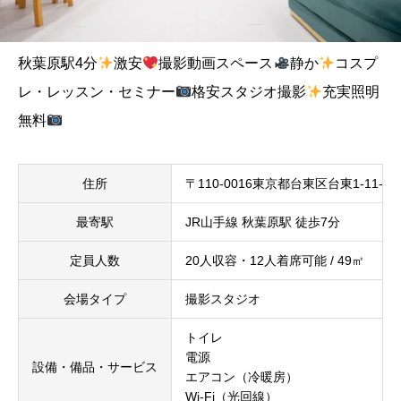
秋葉原駅4分
激安
撮影動画スペース
静か
コスプ
レ・レッスン・セミナー
格安スタジオ撮影
充実照明
無料
住所
〒110-0016東京都台東区台東1-11-
最寄駅
JR山手線 秋葉原駅 徒歩7分
定員人数
20人収容・12人着席可能 / 49㎡
会場タイプ
撮影スタジオ
トイレ
電源
設備・備品・サービス
エアコン（冷暖房）
Wi-Fi（光回線）