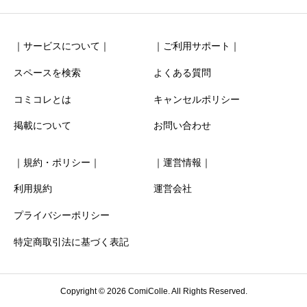
｜サービスについて｜
｜ご利用サポート｜
スペースを検索
よくある質問
コミコレとは
キャンセルポリシー
清潔感
必須
掲載について
お問い合わせ





星の数をお選びください
｜規約・ポリシー｜
｜運営情報｜
お得感
必須
利用規約
運営会社
プライバシーポリシー





星の数をお選びください
特定商取引法に基づく表記
利用時の分かりやすさ
必須
Copyright © 2026 ComiColle. All Rights Reserved.