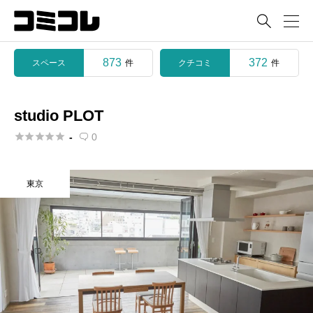

873
372
スペース
クチコミ
件
件
studio PLOT





-
0

東京