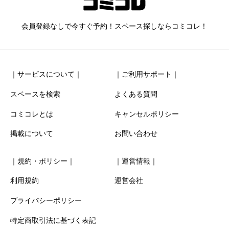
ニックネーム
任意
会員登録なしで今すぐ予約！スペース探しならコミコレ！
｜サービスについて｜
｜ご利用サポート｜
スペースを検索
よくある質問
コミコレとは
キャンセルポリシー
清潔感
必須
掲載について
お問い合わせ





星の数をお選びください
｜規約・ポリシー｜
｜運営情報｜
お得感
必須
利用規約
運営会社
プライバシーポリシー





星の数をお選びください
特定商取引法に基づく表記