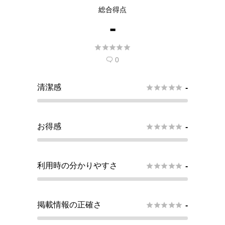
総合得点
-





0

清潔感





-
お得感





-
利用時の分かりやすさ





-
掲載情報の正確さ





-