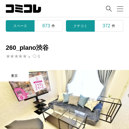

873
372
スペース
クチコミ
件
件
260_plano渋谷





-
0

東京