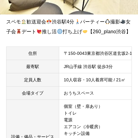
スペモ
歓送迎会
渋谷駅4分
パーティー
撮影
女
子会
デート
推し活
打ち上げ
【260_plano渋谷】
住所
〒150-0043東京都渋谷区道玄坂2-19-
最寄駅
JR山手線 渋谷駅 徒歩3分
定員人数
10人収容・10人着席可能 / 21㎡
会場タイプ
おうちスペース
個室（壁・扉あり）
トイレ
電源
エアコン（冷暖房）
キッチン設備
設備・備品・サービス