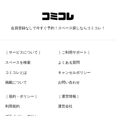
260_plano渋谷
ニックネーム
任意
会員登録なしで今すぐ予約！スペース探しならコミコレ！
｜サービスについて｜
｜ご利用サポート｜
スペースを検索
よくある質問
コミコレとは
キャンセルポリシー
清潔感
必須
掲載について
お問い合わせ





星の数をお選びください
｜規約・ポリシー｜
｜運営情報｜
お得感
必須
利用規約
運営会社