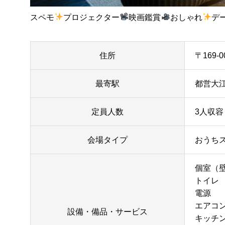
スペモ
プロジェクター
映画鑑賞
おしゃれ
デ
住所
〒169-
最寄駅
都営大江
定員人数
3人収容
会場タイプ
おうち
個室（
トイレ
電源
エアコ
設備・備品・サービス
キッチ