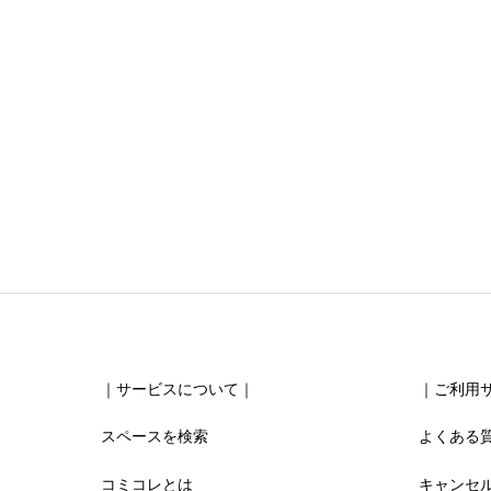
ニックネーム
任意
清潔感





星の数をお選びください
お得感
｜サービスについて｜
｜ご利用
スペースを検索
よくある





星の数をお選びください
コミコレとは
キャンセ