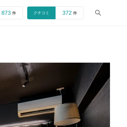
873
372

クチコミ
件
件