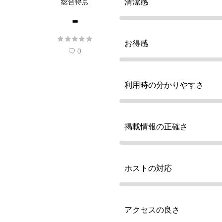
総合得点
清潔感
-





お得感
0

利用時の分かりやすさ
掲載情報の正確さ
ホストの対応
アクセスの良さ