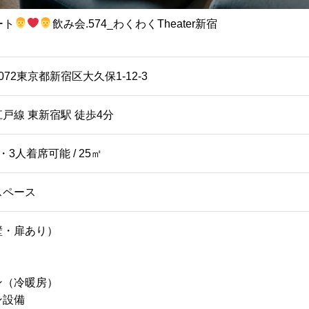
ート
飲み会.574_わくわくTheater新宿
0072東京都新宿区大久保1-12-3
戸線 東新宿駅 徒歩4分
・3人着席可能 / 25㎡
スペース
壁・扉あり）
ン（冷暖房）
ン設備