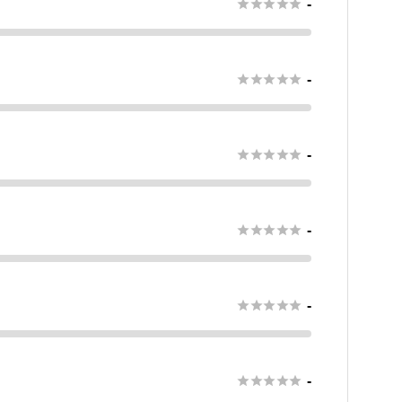





-





-





-





-





-





-