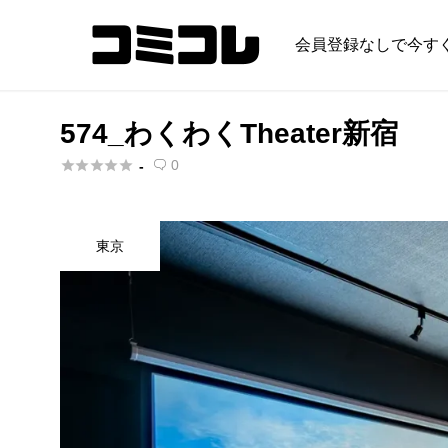
会員登録なしで今す
574_わくわくTheater新宿





0
-

東京