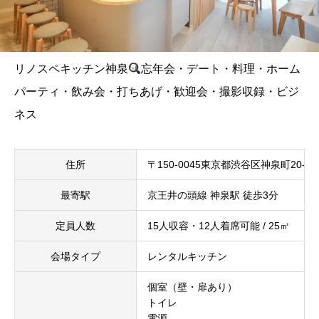
リノスペキッチン神泉
忘年会・デート・料理・ホーム
パーティ・飲み会・打ちあげ・歓迎会・撮影収録・ビジ
ネス
住所
〒150-0045東京都渋谷区神泉町20-22
最寄駅
京王井の頭線 神泉駅 徒歩3分
定員人数
15人収容・12人着席可能 / 25㎡
会場タイプ
レンタルキッチン
個室（壁・扉あり）
トイレ
電源