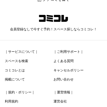
リノスぺkitchen神泉【渋谷区/渋谷駅】レンタルキッチ
ン
会員登録なしで今すぐ予約！スペース探しならコミコレ！
ニックネーム
任意
｜サービスについて｜
｜ご利用サポート｜
スペースを検索
よくある質問
コミコレとは
キャンセルポリシー
清潔感
必須
掲載について
お問い合わせ





星の数をお選びください
｜規約・ポリシー｜
｜運営情報｜
利用規約
運営会社
お得感
必須