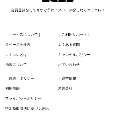
ニックネーム
任意
会員登録なしで今すぐ予約！スペース探しならコミコレ！
｜サービスについて｜
｜ご利用サポート｜
スペースを検索
よくある質問
コミコレとは
キャンセルポリシー
清潔感
必須
掲載について
お問い合わせ





星の数をお選びください
｜規約・ポリシー｜
｜運営情報｜
お得感
必須
利用規約
運営会社
プライバシーポリシー





星の数をお選びください
特定商取引法に基づく表記