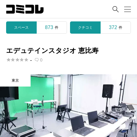

873
372
スペース
クチコミ
件
件
エデュテインスタジオ 恵比寿





-
0

東京