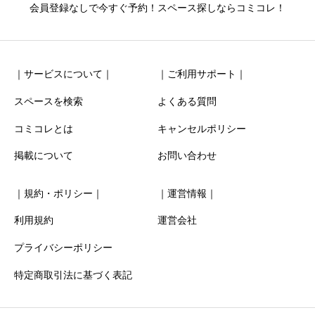
ニックネーム
任意
会員登録なしで今すぐ予約！スペース探しならコミコレ！
｜サービスについて｜
｜ご利用サポート｜
スペースを検索
よくある質問
コミコレとは
キャンセルポリシー
清潔感
必須
掲載について
お問い合わせ





星の数をお選びください
｜規約・ポリシー｜
｜運営情報｜
お得感
必須
利用規約
運営会社
プライバシーポリシー





星の数をお選びください
特定商取引法に基づく表記
利用時の分かりやすさ
必須