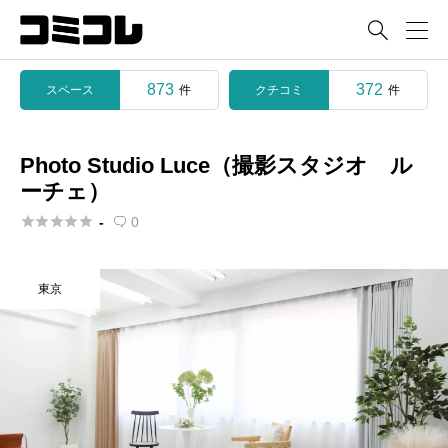

873
372
スペース
クチコミ
件
件
Photo Studio Luce（撮影スタジオ ル
ーチェ）





-
0

東京