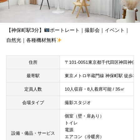
【神保町駅3分】
ポートレート｜撮影会｜イベント｜
自然光｜各種機材無料
住所
〒101-0051東京都千代田区神田神保町1
最寄駅
東京メトロ半蔵門線 神保町駅 徒歩3分
定員人数
10人収容・8人着席可能 / 35㎡
会場タイプ
撮影スタジオ
個室（壁・扉あり）
トイレ
電源
設備・備品・サービス
エアコン（冷暖房）