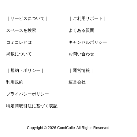
｜サービスについて｜
｜ご利用サポート｜
スペースを検索
よくある質問
コミコレとは
キャンセルポリシー
清潔感
必須
掲載について
お問い合わせ





星の数をお選びください
｜規約・ポリシー｜
｜運営情報｜
お得感
必須
利用規約
運営会社
プライバシーポリシー





星の数をお選びください
特定商取引法に基づく表記
利用時の分かりやすさ
必須
Copyright © 2026 ComiColle. All Rights Reserved.





星の数をお選びください