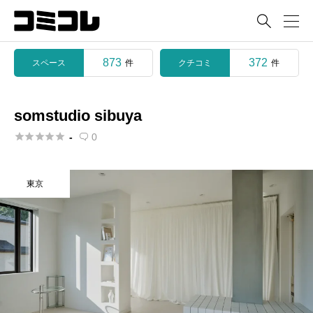

873
372
スペース
クチコミ
件
件
somstudio sibuya





-
0

東京