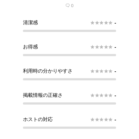
0

清潔感





-
お得感





-
利用時の分かりやすさ





-
掲載情報の正確さ





-
ホストの対応





-