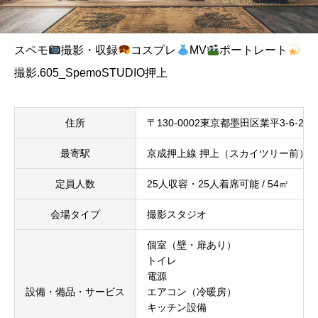
スペモ
撮影・収録
コスプレ
MV
ポートレート
撮影.605_SpemoSTUDIO押上
住所
〒130-0002東京都墨田区業平3-6-2
最寄駅
京成押上線 押上（スカイツリー前）駅
定員人数
25人収容・25人着席可能 / 54㎡
会場タイプ
撮影スタジオ
個室（壁・扉あり）
トイレ
電源
設備・備品・サービス
エアコン（冷暖房）
キッチン設備