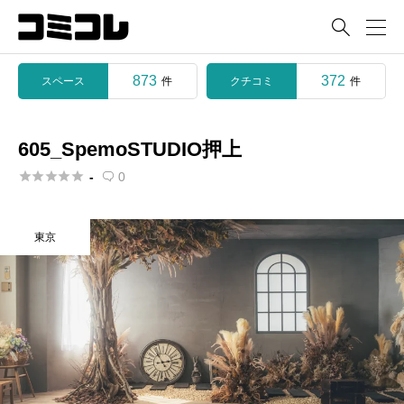

873
372
スペース
クチコミ
件
件
605_SpemoSTUDIO押上





-
0

東京