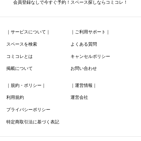
ニックネーム
会員登録なしで今すぐ予約！スペース探しならコミコレ！
｜サービスについて｜
｜ご利用サポート｜
スペースを検索
よくある質問
コミコレとは
キャンセルポリシー
清潔感
必須
掲載について
お問い合わせ





星の数をお選びください
｜規約・ポリシー｜
｜運営情報｜
お得感
必須
利用規約
運営会社
プライバシーポリシー





星の数をお選びください
特定商取引法に基づく表記
利用時の分かりやすさ
必須