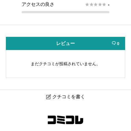
アクセスの良さ





-
レビュー
0

まだクチコミが投稿されていません。
クチコミを書く

605_SpemoSTUDIO押上
任意