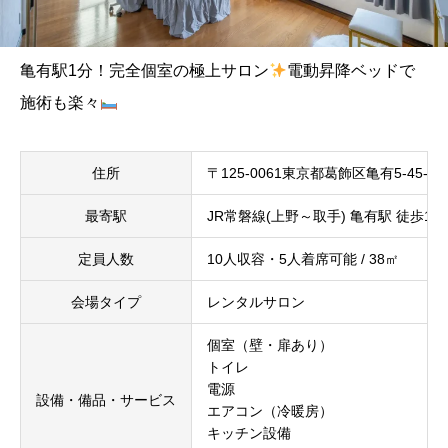
亀有駅1分！完全個室の極上サロン
電動昇降ベッドで
施術も楽々
住所
〒125-0061東京都葛飾区亀有5-45
最寄駅
JR常磐線(上野～取手) 亀有駅 徒歩1分
定員人数
10人収容・5人着席可能 / 38㎡
会場タイプ
レンタルサロン
個室（壁・扉あり）
トイレ
電源
設備・備品・サービス
エアコン（冷暖房）
キッチン設備