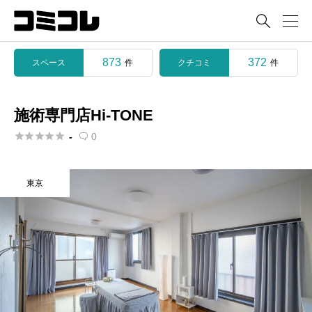

873
372
スペース
クチコミ
件
件
施術専門店Hi-TONE





-
0

東京