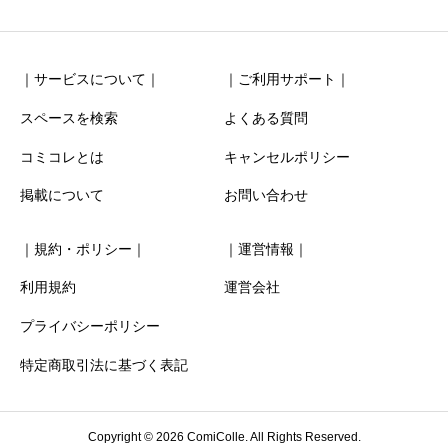
｜サービスについて｜
｜ご利用サポート｜
スペースを検索
よくある質問
コミコレとは
キャンセルポリシー
清潔感
必須
掲載について
お問い合わせ





星の数をお選びください
｜規約・ポリシー｜
｜運営情報｜
お得感
必須
利用規約
運営会社
プライバシーポリシー





星の数をお選びください
特定商取引法に基づく表記
利用時の分かりやすさ
必須
Copyright © 2026 ComiColle. All Rights Reserved.