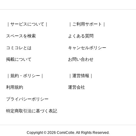
｜サービスについて｜
｜ご利用サポート｜
スペースを検索
よくある質問
コミコレとは
キャンセルポリシー
清潔感
必須
掲載について
お問い合わせ





星の数をお選びください
｜規約・ポリシー｜
｜運営情報｜
お得感
必須
利用規約
運営会社
プライバシーポリシー





星の数をお選びください
特定商取引法に基づく表記
利用時の分かりやすさ
必須
Copyright © 2026 ComiColle. All Rights Reserved.