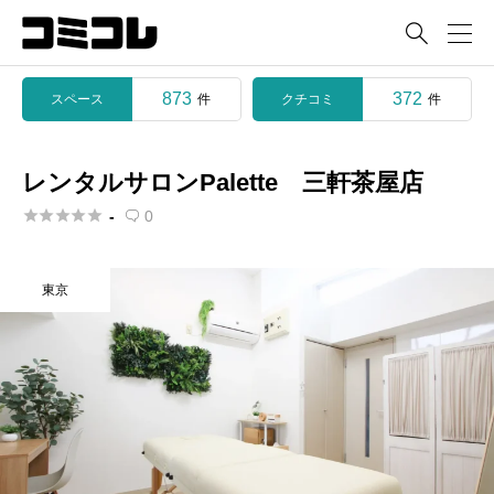

873
372
スペース
クチコミ
件
件
レンタルサロンPalette 三軒茶屋店





-
0

東京