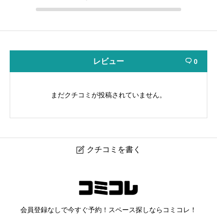
レビュー
0

まだクチコミが投稿されていません。
クチコミを書く

レンタルサロンPalette 三軒茶屋店
ニックネーム
任意
会員登録なしで今すぐ予約！スペース探しならコミコレ！