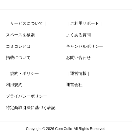
｜サービスについて｜
｜ご利用サポート｜
スペースを検索
よくある質問
コミコレとは
キャンセルポリシー
清潔感
必須
掲載について
お問い合わせ





星の数をお選びください
｜規約・ポリシー｜
｜運営情報｜
お得感
必須
利用規約
運営会社
プライバシーポリシー





星の数をお選びください
特定商取引法に基づく表記
利用時の分かりやすさ
必須
Copyright © 2026 ComiColle. All Rights Reserved.