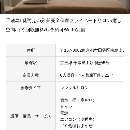
千歳烏山駅徒歩5分
完全個室プライベートサロン/癒し
空間/ゴミ回収無料/即予約可/Wi-Fi完備
住所
〒157-0062東京都世田谷区南烏山5丁目
最寄駅
京王線 千歳烏山駅 徒歩5分
定員人数
6人収容・4人着席可能 / 22㎡
会場タイプ
レンタルサロン
個室（壁・扉あり）
トイレ
電源
設備・備品・サービス
エアコン（冷暖房）
ゴミ処理おまかせ