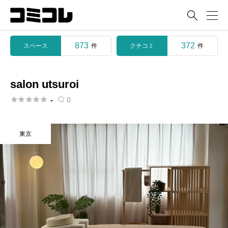

873
372
スペース
クチコミ
件
件
salon utsuroi





-
0

東京