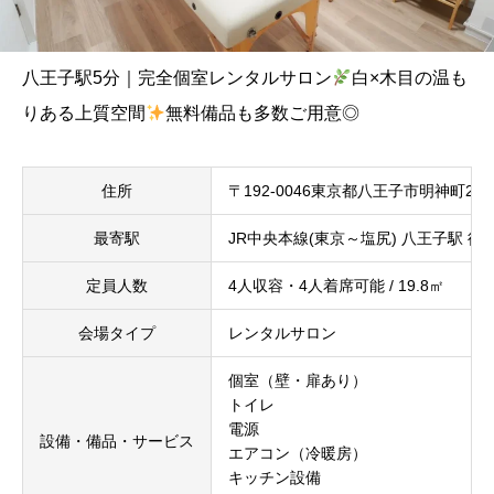
八王子駅5分｜完全個室レンタルサロン
白×木目の温も
りある上質空間
無料備品も多数ご用意◎
住所
〒192-0046東京都八王子市明神町2
最寄駅
JR中央本線(東京～塩尻) 八王子駅 徒
定員人数
4人収容・4人着席可能 / 19.8㎡
会場タイプ
レンタルサロン
個室（壁・扉あり）
トイレ
電源
設備・備品・サービス
エアコン（冷暖房）
キッチン設備