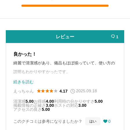
レビュー
1

良かった！
綺麗で清潔感があり、備品もほぼ揃っていて、使い方の
説明もわかりやすかったです。
また利用させていただきます。
続きを読む
2025.09.18





えっちゃん
4.17
清潔感
5.00
お得感
4.00
利用時の分かりやすさ
5.00
掲載情報の正確さ
3.00
ホストの対応
3.00
アクセスの良さ
5.00
このクチコミは参考になりましたか？
0
はい
