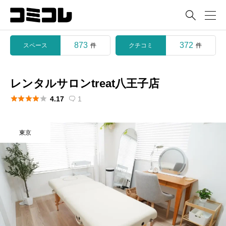

873
372
スペース
クチコミ
件
件
レンタルサロンtreat八王子店





4.17
1

東京