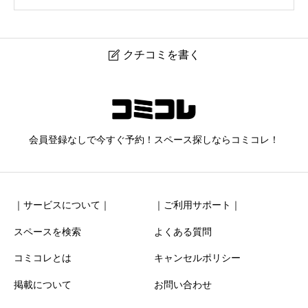
クチコミを書く

レンタルサロンtreat八王子店
ニックネーム
任意
会員登録なしで今すぐ予約！スペース探しならコミコレ！
｜サービスについて｜
｜ご利用サポート｜
スペースを検索
よくある質問
コミコレとは
キャンセルポリシー
清潔感
必須
掲載について
お問い合わせ





星の数をお選びください