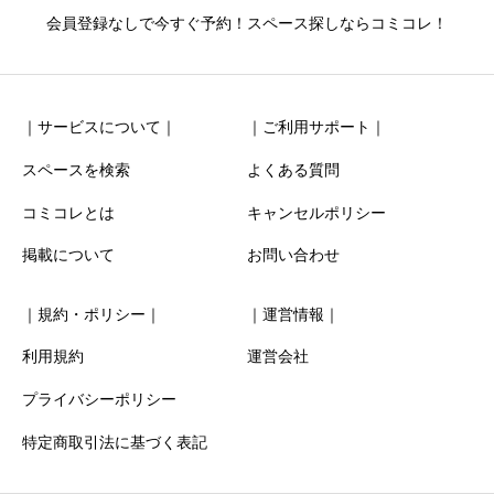
ニックネーム
任意
会員登録なしで今すぐ予約！スペース探しならコミコレ！
｜サービスについて｜
｜ご利用サポート｜
スペースを検索
よくある質問
コミコレとは
キャンセルポリシー
清潔感
必須
掲載について
お問い合わせ





星の数をお選びください
｜規約・ポリシー｜
｜運営情報｜
お得感
必須
利用規約
運営会社
プライバシーポリシー





星の数をお選びください
特定商取引法に基づく表記
利用時の分かりやすさ
必須