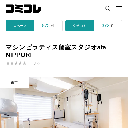

873
372
スペース
クチコミ
件
件
マシンピラティス個室スタジオata
NIPPORI





-
0

東京