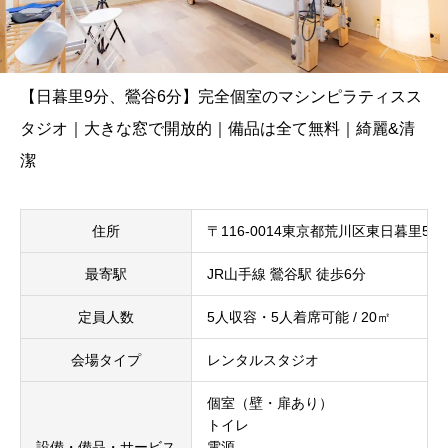
【日暮里9分、鶯谷6分】完全個室のマシンピラティスス
タジオ｜大きな窓で開放的｜備品は全て無料｜綺麗&清
潔
住所
〒116-0014東京都荒川区東日暮里5-
最寄駅
JR山手線 鶯谷駅 徒歩6分
定員人数
5人収容・5人着席可能 / 20㎡
会場タイプ
レンタルスタジオ
個室（壁・扉あり）
トイレ
設備・備品・サービス
電源