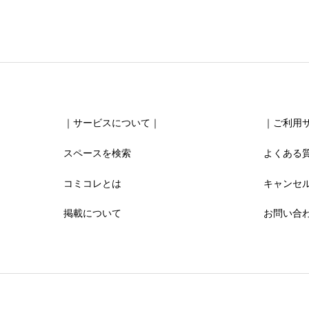
清潔感





星の数をお選びください
お得感
｜サービスについて｜
｜ご利用
スペースを検索
よくある





星の数をお選びください
コミコレとは
キャンセ
掲載について
お問い合
利用時の分かりやすさ





星の数をお選びください