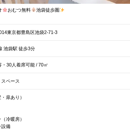
オ
おむつ無料
池袋徒歩圏
0014東京都豊島区池袋2-71-3
線 池袋駅 徒歩3分
・30人着席可能 / 70㎡
トスペース
壁・扉あり）
ン（冷暖房）
ン設備