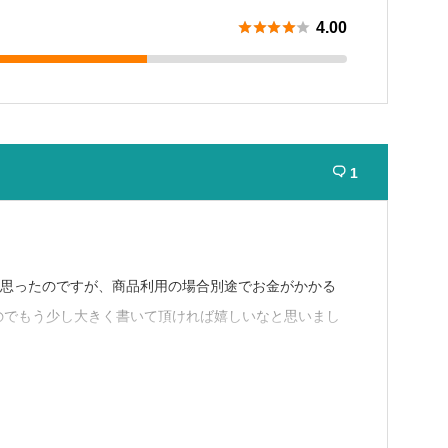





4.00
1

と思ったのですが、商品利用の場合別途でお金がかかる
のでもう少し大きく書いて頂ければ嬉しいなと思いまし
潔感のある空間だったのはすごく嬉しかったです！