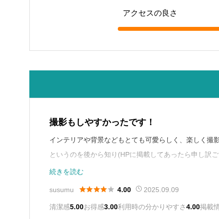
アクセスの良さ
撮影もしやすかったです！
インテリアや背景などもとても可愛らしく、楽しく撮影
というのを後から知り(HPに掲載してあったら申し訳
た
その料金をプラスするとそこまで他のスタジオさ
続きを読む





susumu
2025.09.09
4.00
清潔感
5.00
お得感
3.00
利用時の分かりやすさ
4.00
掲載