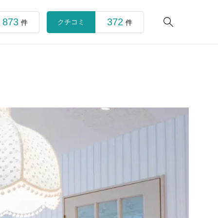
873
372

クチコミ
件
件