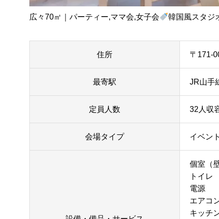
広々70㎡｜パーティー,ママ会,女子会
韓国風スタジ
住所
〒171-
最寄駅
JR山手
定員人数
32人収容
会場タイプ
イベン
個室（
トイレ
電源
エアコ
キッチ
設備・備品・サービス