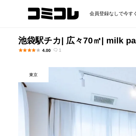
会員登録なしで今す
池袋駅チカ| 広々70㎡| milk par





1
4.00

東京