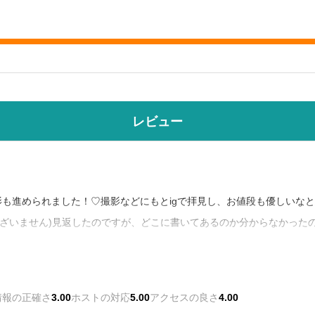
レビュー
も進められました！♡撮影などにもとigで拝見し、お値段も優しいな
ございません)見返したのですが、どこに書いてあるのか分からなかった
んともお値段変わらなかったです！でも自然光も入ってきて、広々と清
情報の正確さ
3.00
ホストの対応
5.00
アクセスの良さ
4.00