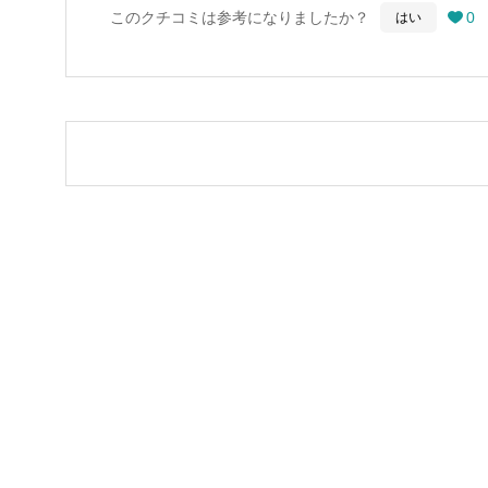
このクチコミは参考になりましたか？
0
はい

池袋駅チカ| 広々70㎡| milk party and st
ニックネーム
任意