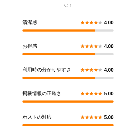
1

清潔感





4.00
お得感





4.00
利用時の分かりやすさ





4.00
掲載情報の正確さ





5.00
ホストの対応





5.00