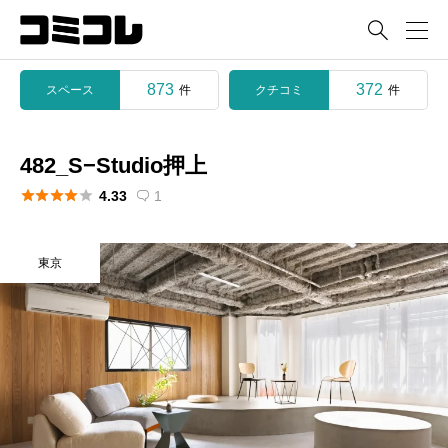

873
372
スペース
クチコミ
件
件
482_S−Studio押上





4.33
1

東京