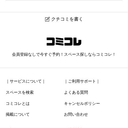
クチコミを書く

482_S−Studio押上
ニックネーム
任意
会員登録なしで今すぐ予約！スペース探しならコミコレ！
｜サービスについて｜
｜ご利用サポート｜
スペースを検索
よくある質問
コミコレとは
キャンセルポリシー
清潔感
必須
掲載について
お問い合わせ





星の数をお選びください