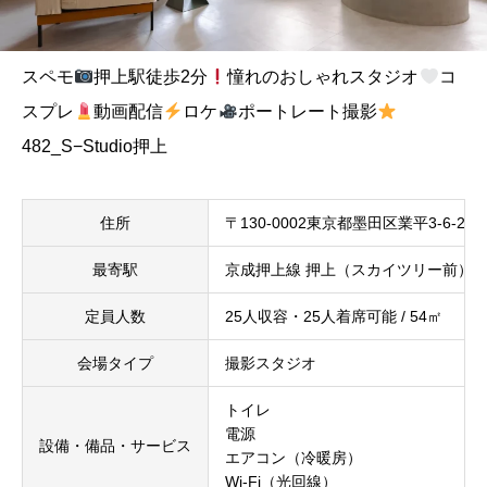
スペモ
押上駅徒歩2分
憧れのおしゃれスタジオ
コ
スプレ
動画配信
ロケ
ポートレート撮影
482_S−Studio押上
住所
〒130-0002東京都墨田区業平3-6-2
最寄駅
京成押上線 押上（スカイツリー前）駅
定員人数
25人収容・25人着席可能 / 54㎡
会場タイプ
撮影スタジオ
トイレ
電源
設備・備品・サービス
エアコン（冷暖房）
Wi-Fi（光回線）