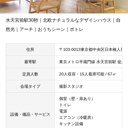
水天宮前駅30秒｜北欧ナチュラルなデザインハウス｜自
然光｜アーチ｜おうちシーン｜ポトレ
住所
〒103-0013東京都中央区日本橋人形町
最寄駅
東京メトロ半蔵門線 水天宮前駅 徒歩
定員人数
20人収容・15人着席可能 / 67㎡
会場タイプ
撮影スタジオ
個室（壁・扉あり）
トイレ
電源
設備・備品・サービス
エアコン（冷暖房）
キッチン設備