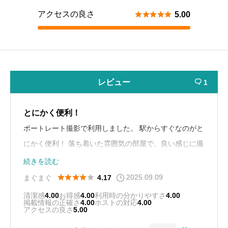
アクセスの良さ





5.00
レビュー
1

とにかく便利！
ポートレート撮影で利用しました。 駅からすぐなのがと
にかく便利！ 落ち着いた雰囲気の部屋で、良い感じに撮
れました。
続きを読む
2025.09.09





まぐまぐ
4.17
清潔感
4.00
お得感
4.00
利用時の分かりやすさ
4.00
掲載情報の正確さ
4.00
ホストの対応
4.00
アクセスの良さ
5.00