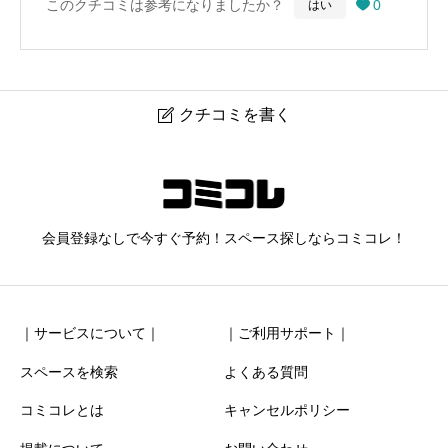
このクチコミは参考になりましたか？
0
はい

クチコミを書く

撮影スタジオ DOLLY人形町
ニックネーム
任意
会員登録なしで今すぐ予約！スペース探しならコミコレ！
｜サービスについて｜
｜ご利用サポート｜
スペースを検索
よくある質問
コミコレとは
キャンセルポリシー
清潔感
必須