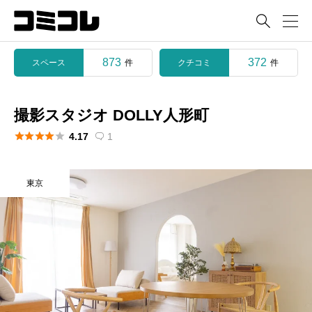

873
372
スペース
クチコミ
件
件
撮影スタジオ DOLLY人形町





4.17
1

東京