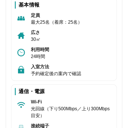
基本情報
定員
最大25名（着席：25名）
広さ
30㎡
利用時間
24時間
入室方法
予約確定後の案内で確認
通信・電源
Wi-Fi
光回線（下り500Mbps／上り300Mbps
目安）
接続端子