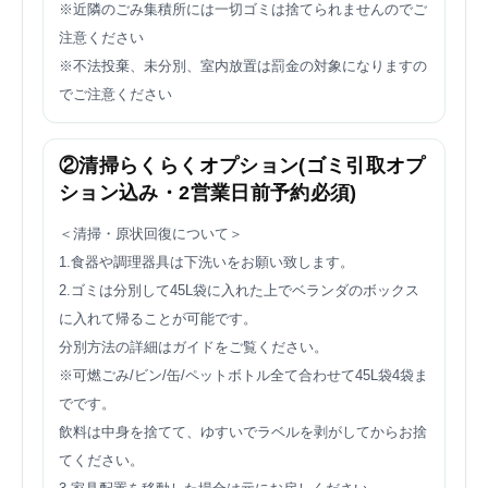
※近隣のごみ集積所には一切ゴミは捨てられませんのでご
注意ください
※不法投棄、未分別、室内放置は罰金の対象になりますの
でご注意ください
②清掃らくらくオプション(ゴミ引取オプ
ション込み・2営業日前予約必須)
＜清掃・原状回復について＞
1.食器や調理器具は下洗いをお願い致します。
2.ゴミは分別して45L袋に入れた上でベランダのボックス
に入れて帰ることが可能です。
分別方法の詳細はガイドをご覧ください。
※可燃ごみ/ビン/缶/ペットボトル全て合わせて45L袋4袋ま
でです。
飲料は中身を捨てて、ゆすいでラベルを剥がしてからお捨
てください。