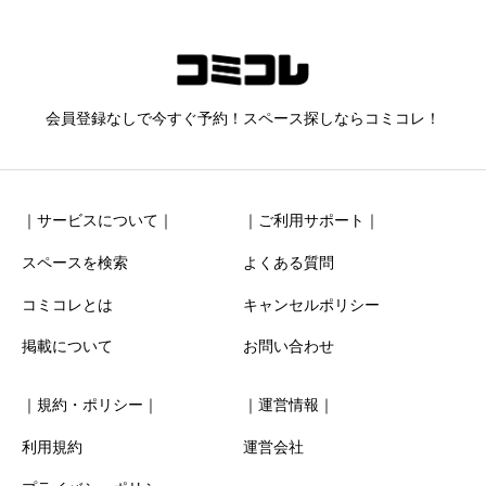
diary秋葉原
ニックネーム
任意
会員登録なしで今すぐ予約！スペース探しならコミコレ！
｜サービスについて｜
｜ご利用サポート｜
スペースを検索
よくある質問
コミコレとは
キャンセルポリシー
清潔感
必須
掲載について
お問い合わせ





星の数をお選びください
｜規約・ポリシー｜
｜運営情報｜
お得感
必須
利用規約
運営会社