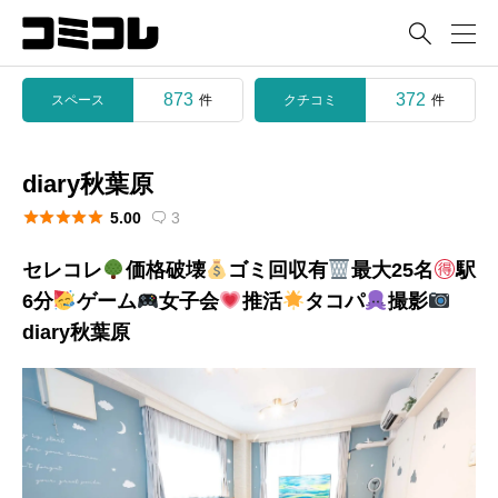

873
372
スペース
クチコミ
件
件
diary秋葉原





5.00
3

セレコレ
価格破壊
ゴミ回収有
最大25名
駅
6分
ゲーム
女子会
推活
タコパ
撮影
diary秋葉原