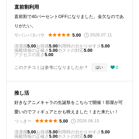
直前割利用
直前割で40パーセントOFFになりました。金欠なのであ
りがたい。
2026.07.11





サバンバタバサ
5.00
清潔感
5.00
お得感
5.00
利用時の分かりやすさ
5.00
掲載情報の正確さ
5.00
ホストの対応
5.00
アクセスの良さ
5.00
このクチコミは参考になりましたか？
0
はい

推し活
好きなアニメキャラの生誕祭をこちらで開催！部屋が可
愛いのでフィギュアとかも映えました！また来たい！
2026.06.15





つっきー
5.00
清潔感
5.00
お得感
5.00
利用時の分かりやすさ
5.00
掲載情報の正確さ
5.00
ホストの対応
5.00