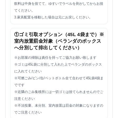
飲料は中身を捨てて、ゆすいでラベルを剥がしてからお捨
てください。
3.家具配置を移動した場合は元にお戻しください。
①ゴミ引取オプション（45L 4袋まで）※
室内放置罰金対象（ベランダのボックス
へ分別して排出してください）
※お部屋の掃除は責任を持ってご協力お願い致します
※ゴミは45L袋に分別して入れた上でベランダのボックス
に入れてください
※可燃ごみ/ビン/缶/ペットボトル全て合わせて45L袋4袋ま
でです
※近隣のごみ集積所には一切ゴミは捨てられませんのでご
注意ください
※不法投棄、未分別、室内放置は罰金の対象になりますの
でご注意ください