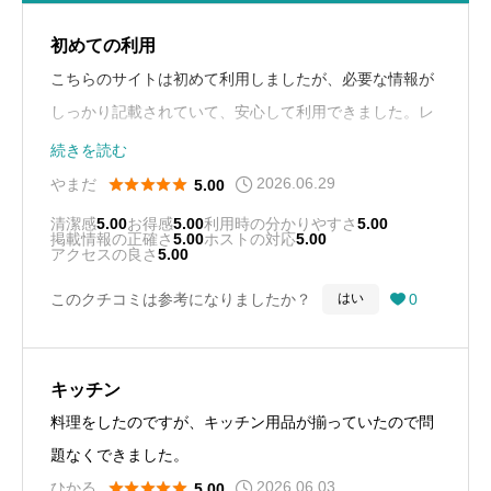
初めての利用
こちらのサイトは初めて利用しましたが、必要な情報が
しっかり記載されていて、安心して利用できました。レ
ンタルスペース自体も清潔感があって、予想以上でし
続きを読む
た。また利用したいです。
2026.06.29





やまだ
5.00
清潔感
5.00
お得感
5.00
利用時の分かりやすさ
5.00
掲載情報の正確さ
5.00
ホストの対応
5.00
アクセスの良さ
5.00
このクチコミは参考になりましたか？
0
はい

キッチン
料理をしたのですが、キッチン用品が揃っていたので問
題なくできました。
2026.06.03





ひかる
5.00