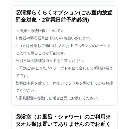
②清掃らくらくオプション(ごみ室内放置
罰金対象・2営業日前予約必須)
＜清掃・原状回復について＞
1.食器や調理器具は下洗いをお願い致します。
2.ゴミは分別して45L袋に入れた上でベランダのボックス
に入れて帰ることが可能です。
分別方法の詳細はガイドをご覧ください。
※可燃ごみ/ビン/缶/ペットボトル全て合わせて45L袋4袋ま
でです。
飲料は中身を捨てて、ゆすいでラベルを剥がしてからお捨
てください。
3.家具配置を移動した場合は元にお戻しください。
③浴室（お風呂・シャワー）のご利用※
タオル類は置いてありませんのでお近く