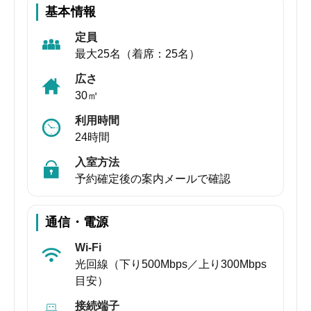
基本情報
定員
最大25名（着席：25名）
広さ
30㎡
利用時間
24時間
入室方法
予約確定後の案内メールで確認
通信・電源
Wi-Fi
光回線（下り500Mbps／上り300Mbps
目安）
接続端子