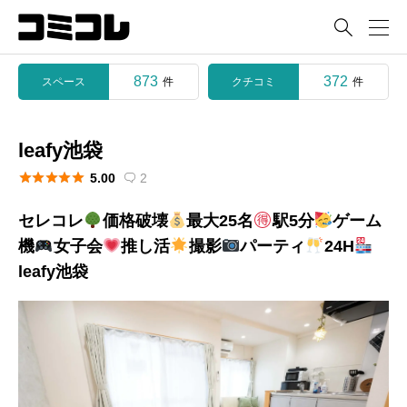

873
372
スペース
クチコミ
件
件
leafy池袋





5.00
2

セレコレ
価格破壊
最大25名
駅5分
ゲーム
機
女子会
推し活
撮影
パーティ
24H
leafy池袋