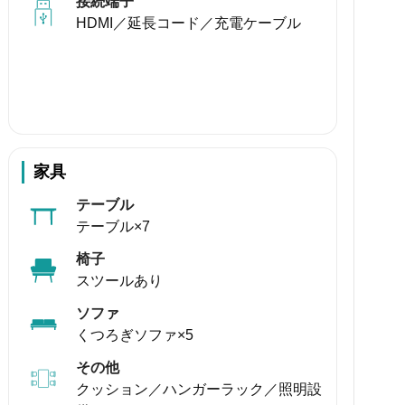
接続端子
HDMI／延長コード／充電ケーブル
家具
テーブル
テーブル×7
椅子
スツールあり
ソファ
くつろぎソファ×5
その他
クッション／ハンガーラック／照明設