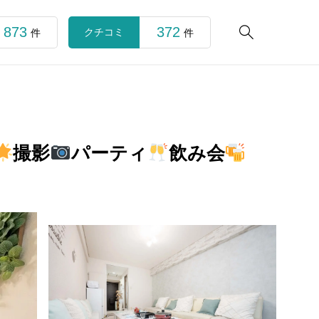
873
372

クチコミ
件
件
撮影
パーティ
飲み会