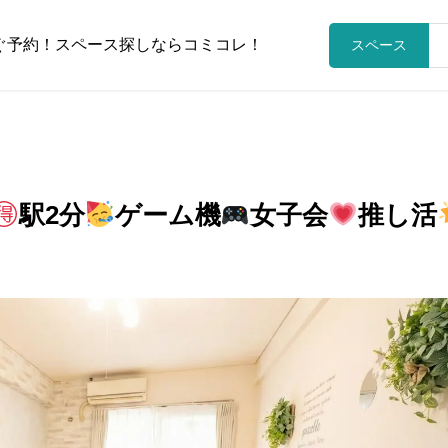
ぐ予約！スペース探しならコミコレ！
スペース
駅2分
ゲーム機
女子会
推し活