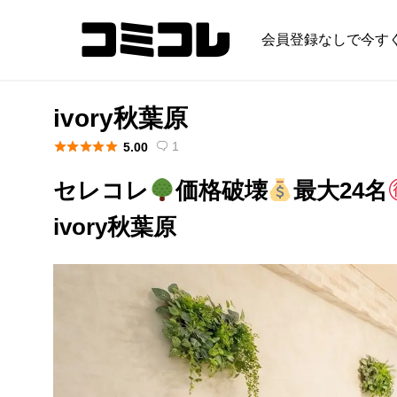
会員登録なしで今す
ivory秋葉原





1
5.00

セレコレ
価格破壊
最大24名
ivory秋葉原