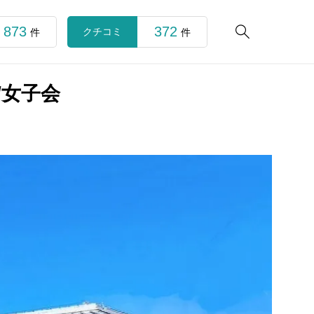
873
372

クチコミ
件
件
/女子会