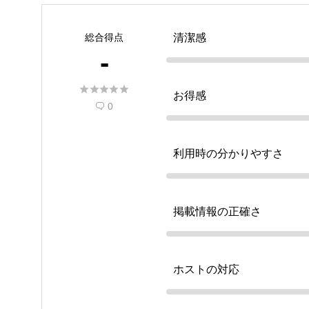
総合得点
清潔感
-





お得感
0

利用時の分かりやすさ
掲載情報の正確さ
ホストの対応