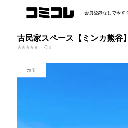
会員登録なしで今す
古民家スペース【ミンカ熊谷】無





0
-

埼玉