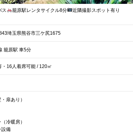
バス
籠原駅レンタサイクル8分
近隣撮影スポット有り
0843埼玉県熊谷市三ケ尻1675
線 籠原駅 車5分
・16人着席可能 / 120㎡
壁・扉あり）
ン（冷暖房）
ン設備