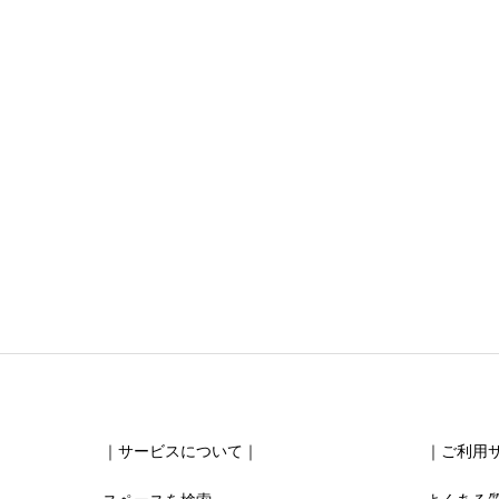
ニックネーム
任意
清潔感





星の数をお選びください
お得感
｜サービスについて｜
｜ご利用