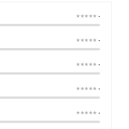





-





-





-





-





-