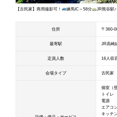
【古民家】商用撮影可！
練馬IC～58分
JR熊谷駅
住所
〒360-
最寄駅
JR高崎
定員人数
16人収容
会場タイプ
古民家
個室（
トイレ
電源
エアコ
キッチ
設備・備品・サービス