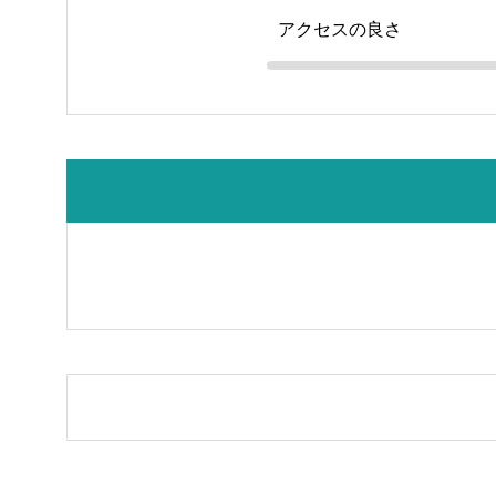
アクセスの良さ
古民家スペース【ミンカ熊谷】無料駐車場8台 