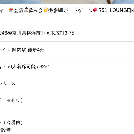
ィー
会議
飲み会
撮影
ボードゲーム
751_LOUNGE
-0046神奈川県横浜市中区末広町3-75
イン 関内駅 徒歩4分
・50人着席可能 / 82㎡
スペース
壁・扉あり）
ン（冷暖房）
ン設備