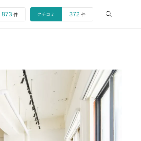
873
372

クチコミ
件
件