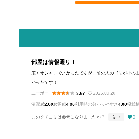
部屋は情報通り！
広くオシャレでよかったですが、前の人のゴミがその
かったです！





ユーボー
2025.09.20
3.67
清潔感
2.00
お得感
4.00
利用時の分かりやすさ
4.00
掲載
このクチコミは参考になりましたか？
0
はい
