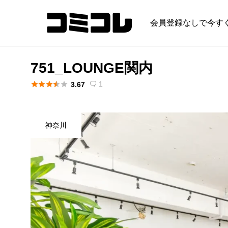
会員登録なしで今す
751_LOUNGE関内





1
3.67

神奈川