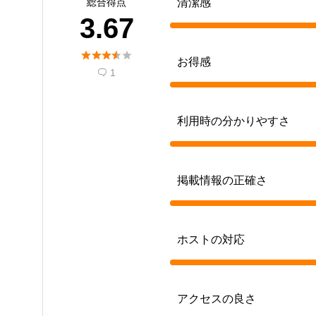
総合得点
清潔感
3.67





お得感
1

利用時の分かりやすさ
掲載情報の正確さ
ホストの対応
アクセスの良さ