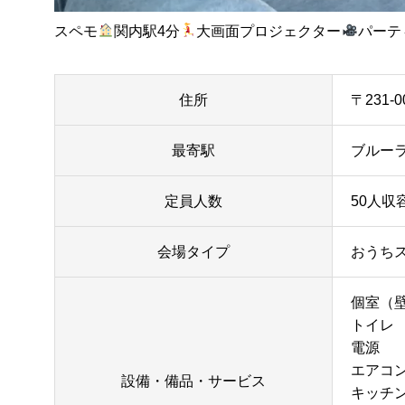
スペモ
関内駅4分
大画面プロジェクター
パーテ
住所
〒231
最寄駅
ブルーラ
定員人数
50人収容
会場タイプ
おうち
個室（
トイレ
電源
エアコ
設備・備品・サービス
キッチ