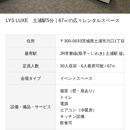
LYS LUXE 土浦駅5分｜67㎡の広々レンタルスペース
住所
〒300-0033茨城県土浦市川口1丁目
最寄駅
JR常磐線(取手～いわき) 土浦駅 徒歩
定員人数
30人収容・6人着席可能 / 67㎡
会場タイプ
イベントスペース
個室（壁・扉あり）
トイレ
電源
設備・備品・サービス
エアコン（冷暖房）
キッチン設備
飲食可