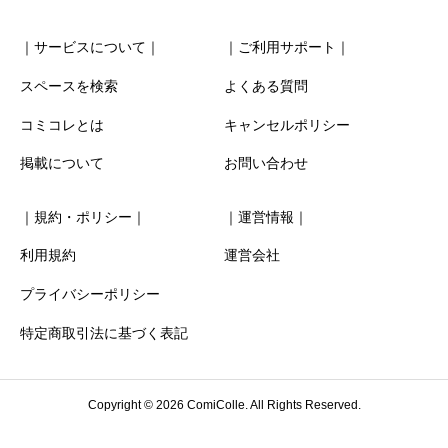
｜サービスについて｜
｜ご利用サポート｜
スペースを検索
よくある質問
コミコレとは
キャンセルポリシー
清潔感
必須
掲載について
お問い合わせ





星の数をお選びください
｜規約・ポリシー｜
｜運営情報｜
お得感
必須
利用規約
運営会社
プライバシーポリシー





星の数をお選びください
特定商取引法に基づく表記
利用時の分かりやすさ
必須
Copyright © 2026 ComiColle. All Rights Reserved.





星の数をお選びください