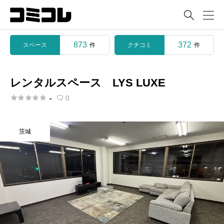

873
372
スペース
クチコミ
件
件
レンタルスペース LYS LUXE





-
0

茨城