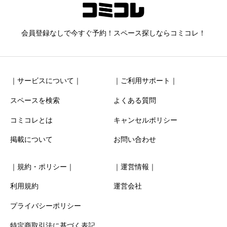
ニックネーム
任意
会員登録なしで今すぐ予約！スペース探しならコミコレ！
｜サービスについて｜
｜ご利用サポート｜
スペースを検索
よくある質問
コミコレとは
キャンセルポリシー
清潔感
必須
掲載について
お問い合わせ





星の数をお選びください
｜規約・ポリシー｜
｜運営情報｜
お得感
必須
利用規約
運営会社
プライバシーポリシー





星の数をお選びください
特定商取引法に基づく表記