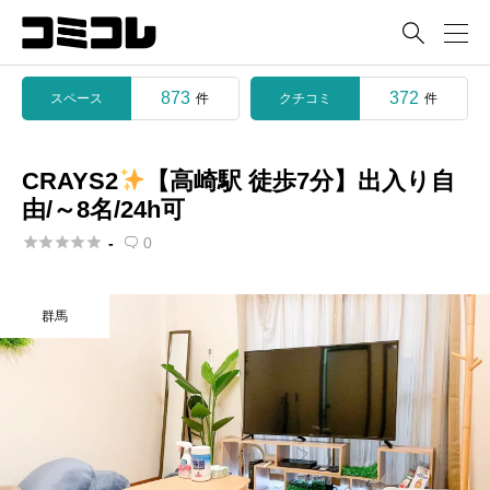

873
372
スペース
クチコミ
件
件
CRAYS2
【高崎駅 徒歩7分】出入り自
由/～8名/24h可





-
0

群馬