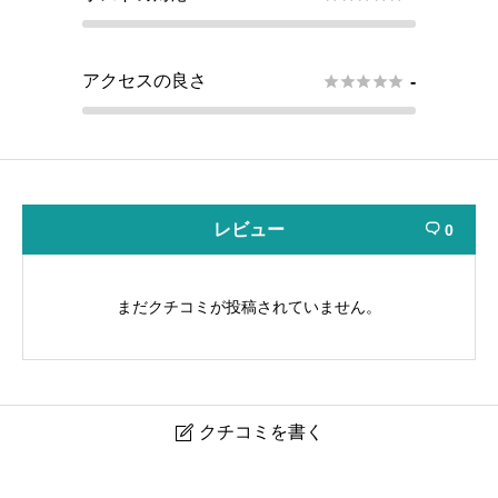
アクセスの良さ





-
レビュー
0

まだクチコミが投稿されていません。
クチコミを書く

CRAYS2
【高崎駅 徒歩7分】出入り自由/～8名/24h可