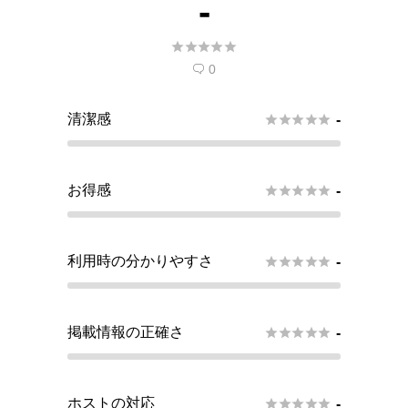
-





0

清潔感





-
お得感





-
利用時の分かりやすさ





-
掲載情報の正確さ





-
ホストの対応





-