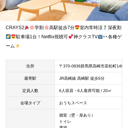
CRAYS2
学割
高駅徒歩7分
室内常時涼
深夜割
駐車場1台！Netflix視聴可
神クラスTV
各種ゲ
ーム
住所
〒370-0836群馬県高崎市若松町14
最寄駅
JR高崎線 高崎駅 徒歩5分
定員人数
6人収容・6人着席可能 / 20㎡
会場タイプ
おうちスペース
個室（壁・扉あり）
トイレ
電源