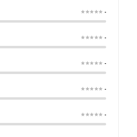





-





-





-





-





-