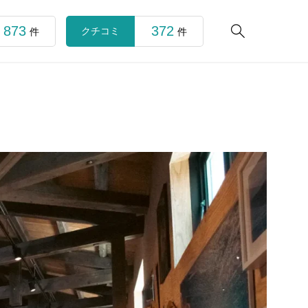
873
372

クチコミ
件
件