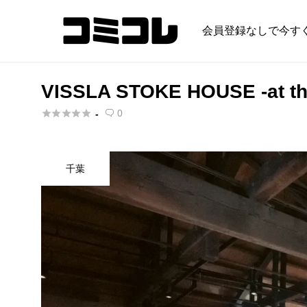
会員登録なしで今す
VISSLA STOKE HOUSE -at th





0
-

千葉