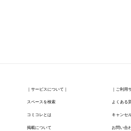
清潔感





星の数をお選びください
お得感
｜サービスについて｜
｜ご利用
スペースを検索
よくある





星の数をお選びください
コミコレとは
キャンセ
掲載について
お問い合
利用時の分かりやすさ