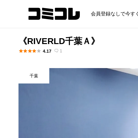
会員登録なしで今す
《RIVERLD千葉Ａ》





1
4.17

千葉