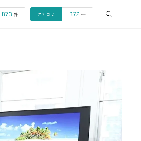
873
372

クチコミ
件
件