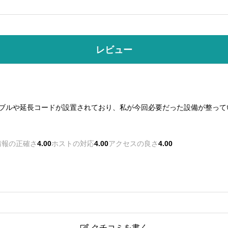
レビュー
ーブルや延長コードが設置されており、私が今回必要だった設備が整って
情報の正確さ
4.00
ホストの対応
4.00
アクセスの良さ
4.00
クチコミを書く
