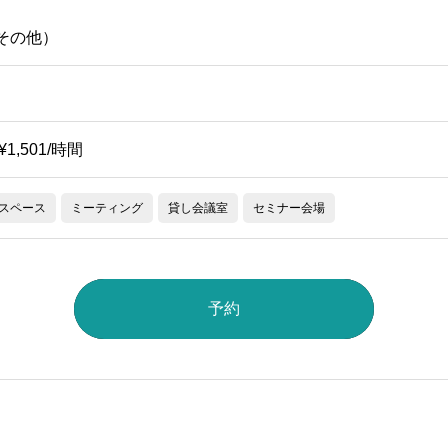
（その他）
~¥1,501/時間
スペース
ミーティング
貸し会議室
セミナー会場
予約