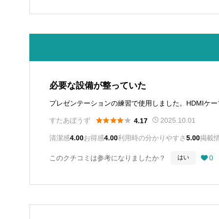
必要な設備が整っていた
プレゼンテーションの練習で使用しました。HDMIケ





すたあぼうず
2025.10.01
4.17
清潔感
4.00
お得感
4.00
利用時の分かりやすさ
5.00
掲載
このクチコミは参考になりましたか？
0
はい
