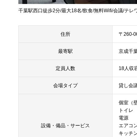
千葉駅西口徒歩2分/最大18名/飲食/無料Wifi/会議/
住所
〒260
最寄駅
京成千葉
定員人数
18人収容
会場タイプ
貸し会
個室（
トイレ
電源
設備・備品・サービス
エアコ
キッチ